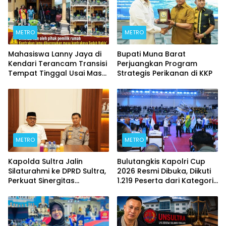
METRO
METRO
Mahasiswa Lanny Jaya di
Bupati Muna Barat
Kendari Terancam Transisi
Perjuangkan Program
Tempat Tinggal Usai Masa
Strategis Perikanan di KKP
Kontrakan Berakhir
METRO
METRO
Kapolda Sultra Jalin
Bulutangkis Kapolri Cup
Silaturahmi ke DPRD Sultra,
2026 Resmi Dibuka, Diikuti
Perkuat Sinergitas
1.219 Peserta dari Kategori
Forkopimda untuk
Umum, Polri, dan Difabel
Kemajuan Daerah