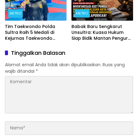
METRO
METRO
Tim Taekwondo Polda
Babak Baru Sengkarut
Sultra Raih 5 Medali di
Unsultra: Kuasa Hukum
Kejurnas Taekwondo
Siap Bidik Mantan Pengurus
Kapolri Cup Ke-7 2026
Atas Dugaan Korupsi dan
Pemalsuan Akta
Tinggalkan Balasan
Alamat email Anda tidak akan dipublikasikan.
Ruas yang
wajib ditandai
*