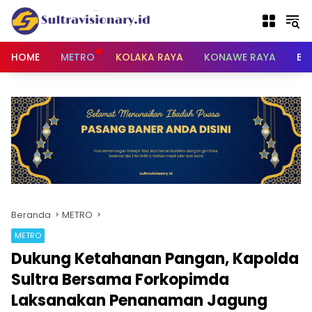
Langsung
ke
konten
HOME
METRO
KOLAKA RAYA
KONAWE RAYA
BU
Beranda
METRO
METRO
Dukung Ketahanan Pangan, Kapolda
Sultra Bersama Forkopimda
Laksanakan Penanaman Jagung