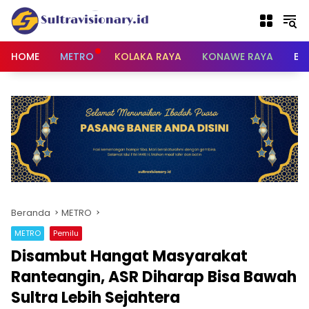
Langsung
ke
konten
HOME
METRO
KOLAKA RAYA
KONAWE RAYA
BU
Beranda
METRO
METRO
Pemilu
Disambut Hangat Masyarakat
Ranteangin, ASR Diharap Bisa Bawah
Sultra Lebih Sejahtera