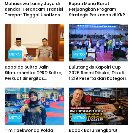
Mahasiswa Lanny Jaya di
Bupati Muna Barat
Kendari Terancam Transisi
Perjuangkan Program
Tempat Tinggal Usai Masa
Strategis Perikanan di KKP
Kontrakan Berakhir
METRO
METRO
Kapolda Sultra Jalin
Bulutangkis Kapolri Cup
Silaturahmi ke DPRD Sultra,
2026 Resmi Dibuka, Diikuti
Perkuat Sinergitas
1.219 Peserta dari Kategori
Forkopimda untuk
Umum, Polri, dan Difabel
Kemajuan Daerah
METRO
METRO
Tim Taekwondo Polda
Babak Baru Sengkarut