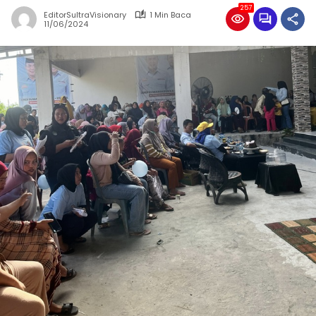
257
EditorSultraVisionary
1 Min Baca
11/06/2024