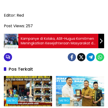
Editor: Red
Post Views:
257
Kampanye di Kolaka, ASR-Hugua Komitmen
Meningkatkan Kesejahteraan Masyarakat di
Segala Aspek
Pos Terkait
METRO
METRO