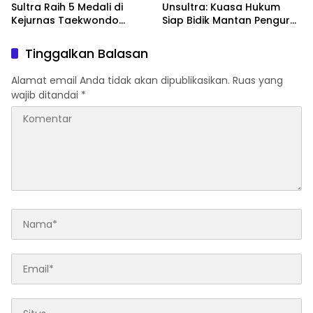
Sultra Raih 5 Medali di
Unsultra: Kuasa Hukum
Kejurnas Taekwondo
Siap Bidik Mantan Pengurus
Kapolri Cup Ke-7 2026
Atas Dugaan Korupsi dan
Pemalsuan Akta
Tinggalkan Balasan
Alamat email Anda tidak akan dipublikasikan.
Ruas yang
wajib ditandai
*