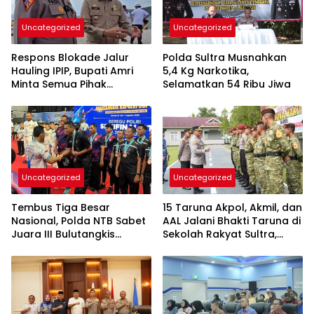
Uncategorized
Uncategorized
Respons Blokade Jalur
Polda Sultra Musnahkan
Hauling IPIP, Bupati Amri
5,4 Kg Narkotika,
Minta Semua Pihak
Selamatkan 54 Ribu Jiwa
Kedepankan Dialog dan
Kepastian Hukum
Uncategorized
Uncategorized
Tembus Tiga Besar
15 Taruna Akpol, Akmil, dan
Nasional, Polda NTB Sabet
AAL Jalani Bhakti Taruna di
Juara III Bulutangkis
Sekolah Rakyat Sultra,
Kapolri Cup 2026
Tanamkan Disiplin dan
Nasionalisme