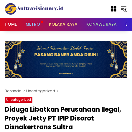
Langsung
ke
konten
HOME
METRO
KOLAKA RAYA
KONAWE RAYA
BU
Beranda
Uncategorized
Uncategorized
Diduga Libatkan Perusahaan Ilegal,
Proyek Jetty PT IPIP Disorot
Disnakertrans Sultra