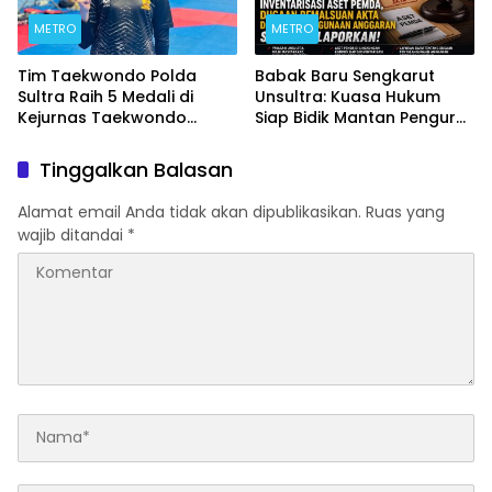
METRO
METRO
Tim Taekwondo Polda
Babak Baru Sengkarut
Sultra Raih 5 Medali di
Unsultra: Kuasa Hukum
Kejurnas Taekwondo
Siap Bidik Mantan Pengurus
Kapolri Cup Ke-7 2026
Atas Dugaan Korupsi dan
Pemalsuan Akta
Tinggalkan Balasan
Alamat email Anda tidak akan dipublikasikan.
Ruas yang
wajib ditandai
*