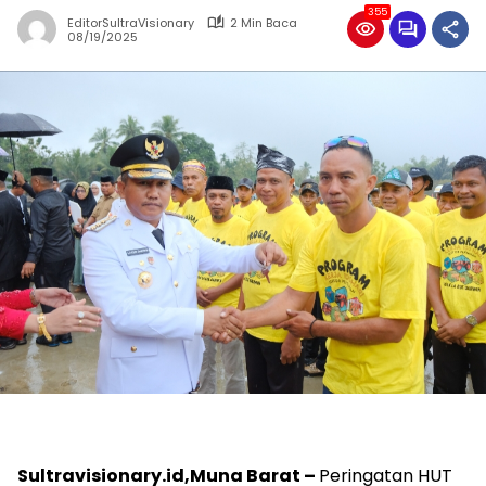
355
EditorSultraVisionary
2 Min Baca
08/19/2025
Sultravisionary.id,Muna Barat –
Peringatan HUT