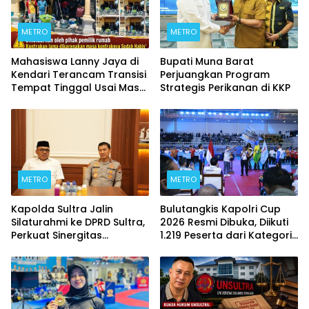
METRO
METRO
Mahasiswa Lanny Jaya di
Bupati Muna Barat
Kendari Terancam Transisi
Perjuangkan Program
Tempat Tinggal Usai Masa
Strategis Perikanan di KKP
Kontrakan Berakhir
METRO
METRO
Kapolda Sultra Jalin
Bulutangkis Kapolri Cup
Silaturahmi ke DPRD Sultra,
2026 Resmi Dibuka, Diikuti
Perkuat Sinergitas
1.219 Peserta dari Kategori
Forkopimda untuk
Umum, Polri, dan Difabel
Kemajuan Daerah