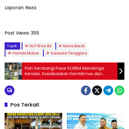
Laporan: Reza
Post Views:
355
Topik:
HUT RI ke 80
Muna Barat
Pemda Mubar
Sulawesi Tenggara
Polri Sambangi Pasar KOREM Mandonga
Kendari, Sosialisasikan Kamtibmas dan
Ketahanan Pangan
Pos Terkait