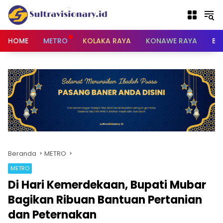
Langsung
ke
konten
HOME
METRO
KOLAKA RAYA
KONAWE RAYA
BU
Beranda
METRO
METRO
Di Hari Kemerdekaan, Bupati Mubar
Bagikan Ribuan Bantuan Pertanian
dan Peternakan