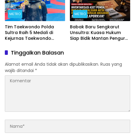
METRO
METRO
Tim Taekwondo Polda
Babak Baru Sengkarut
Sultra Raih 5 Medali di
Unsultra: Kuasa Hukum
Kejurnas Taekwondo
Siap Bidik Mantan Pengurus
Kapolri Cup Ke-7 2026
Atas Dugaan Korupsi dan
Pemalsuan Akta
Tinggalkan Balasan
Alamat email Anda tidak akan dipublikasikan.
Ruas yang
wajib ditandai
*