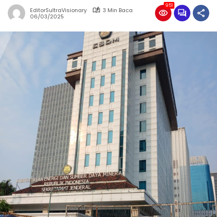
951
EditorSultraVisionary
3 Min Baca
06/03/2025