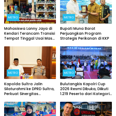
METRO
METRO
Mahasiswa Lanny Jaya di
Bupati Muna Barat
Kendari Terancam Transisi
Perjuangkan Program
Tempat Tinggal Usai Masa
Strategis Perikanan di KKP
Kontrakan Berakhir
METRO
METRO
Kapolda Sultra Jalin
Bulutangkis Kapolri Cup
Silaturahmi ke DPRD Sultra,
2026 Resmi Dibuka, Diikuti
Perkuat Sinergitas
1.219 Peserta dari Kategori
Forkopimda untuk
Umum, Polri, dan Difabel
Kemajuan Daerah