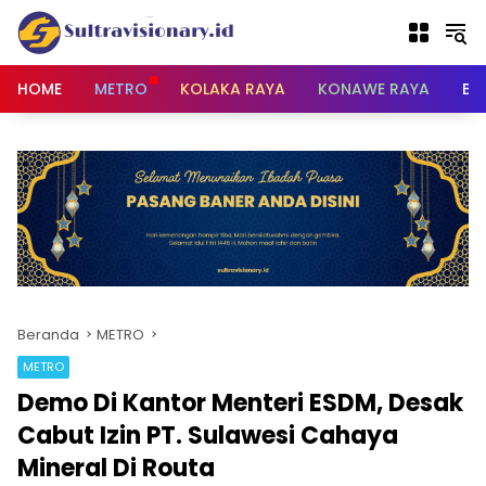
Langsung
ke
konten
HOME
METRO
KOLAKA RAYA
KONAWE RAYA
BU
Beranda
METRO
METRO
Demo Di Kantor Menteri ESDM, Desak
Cabut Izin PT. Sulawesi Cahaya
Mineral Di Routa