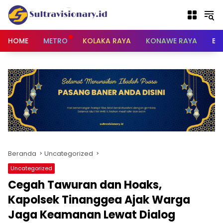
Langsung
ke
konten
HOME
METRO
KOLAKA RAYA
KONAWE RAYA
BU
Beranda
Uncategorized
Uncategorized
Cegah Tawuran dan Hoaks,
Kapolsek Tinanggea Ajak Warga
Jaga Keamanan Lewat Dialog