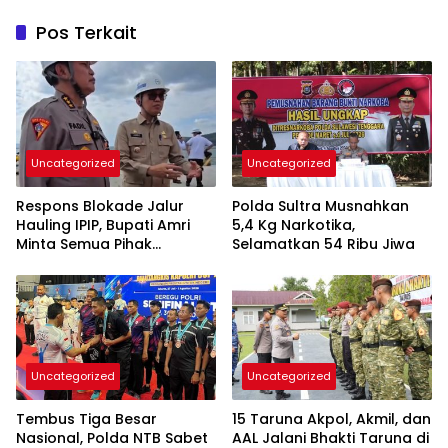
Pos Terkait
Uncategorized
Uncategorized
Respons Blokade Jalur
Polda Sultra Musnahkan
Hauling IPIP, Bupati Amri
5,4 Kg Narkotika,
Minta Semua Pihak
Selamatkan 54 Ribu Jiwa
Kedepankan Dialog dan
Kepastian Hukum
Uncategorized
Uncategorized
Tembus Tiga Besar
15 Taruna Akpol, Akmil, dan
Nasional, Polda NTB Sabet
AAL Jalani Bhakti Taruna di