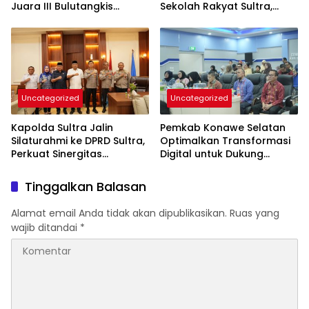
Juara III Bulutangkis
Sekolah Rakyat Sultra,
Kapolri Cup 2026
Tanamkan Disiplin dan
Nasionalisme
Uncategorized
Uncategorized
Kapolda Sultra Jalin
Pemkab Konawe Selatan
Silaturahmi ke DPRD Sultra,
Optimalkan Transformasi
Perkuat Sinergitas
Digital untuk Dukung
Forkopimda untuk
Program SETARA
Kemajuan Daerah
Tinggalkan Balasan
Alamat email Anda tidak akan dipublikasikan.
Ruas yang
wajib ditandai
*