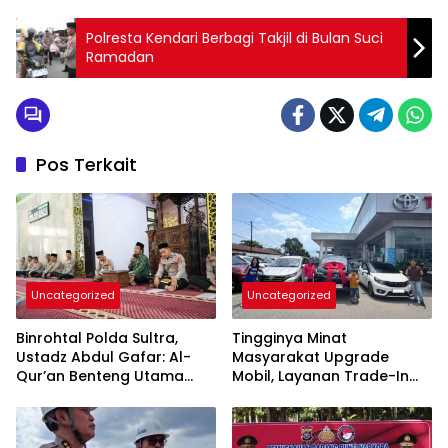
Polresta Kendari Berbagi Takjil di Bulan Suci
Ramadan
Pos Terkait
Uncategorized
Uncategorized
Binrohtal Polda Sultra,
Tingginya Minat
Ustadz Abdul Gafar: Al-
Masyarakat Upgrade
Qur’an Benteng Utama
Mobil, Layanan Trade-In
Cegah Judi, Miras, dan
Toyota Kebanjiran
Penyimpangan Sosial
Permintaan