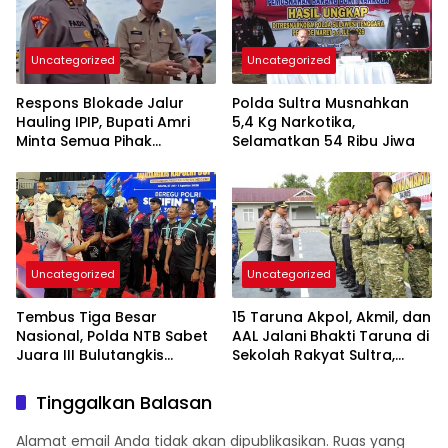
Uncategorized
Uncategorized
Respons Blokade Jalur
Polda Sultra Musnahkan
Hauling IPIP, Bupati Amri
5,4 Kg Narkotika,
Minta Semua Pihak
Selamatkan 54 Ribu Jiwa
Kedepankan Dialog dan
Kepastian Hukum
Uncategorized
Uncategorized
Tembus Tiga Besar
15 Taruna Akpol, Akmil, dan
Nasional, Polda NTB Sabet
AAL Jalani Bhakti Taruna di
Juara III Bulutangkis
Sekolah Rakyat Sultra,
Kapolri Cup 2026
Tanamkan Disiplin dan
Nasionalisme
Tinggalkan Balasan
Alamat email Anda tidak akan dipublikasikan.
Ruas yang