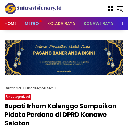
Langsung
ke
konten
HOME
METRO
KOLAKA RAYA
KONAWE RAYA
BU
Beranda
Uncategorized
Uncategorized
Bupati Irham Kalenggo Sampaikan
Pidato Perdana di DPRD Konawe
Selatan