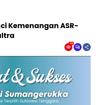
unci Kemenangan ASR-
ltra
388