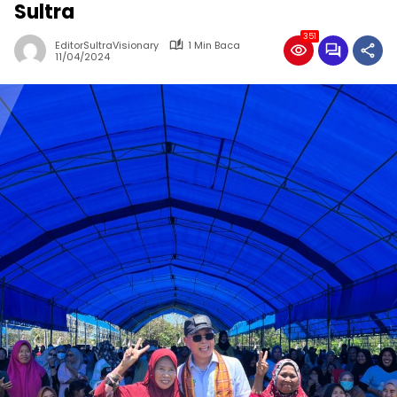
Sultra
351
EditorSultraVisionary
1 Min Baca
11/04/2024