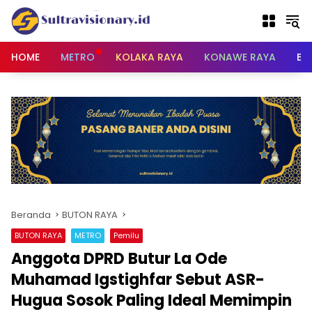
Langsung
ke
konten
HOME
METRO
KOLAKA RAYA
KONAWE RAYA
BU
Beranda
BUTON RAYA
BUTON RAYA
METRO
Pemilu
Anggota DPRD Butur La Ode
Muhamad Igstighfar Sebut ASR-
Hugua Sosok Paling Ideal Memimpin