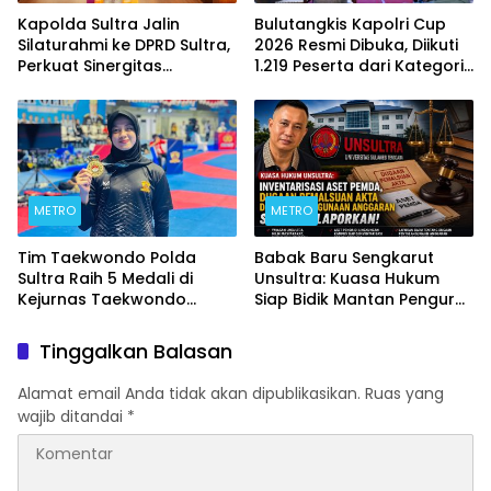
Kapolda Sultra Jalin
Bulutangkis Kapolri Cup
Silaturahmi ke DPRD Sultra,
2026 Resmi Dibuka, Diikuti
Perkuat Sinergitas
1.219 Peserta dari Kategori
Forkopimda untuk
Umum, Polri, dan Difabel
Kemajuan Daerah
METRO
METRO
Tim Taekwondo Polda
Babak Baru Sengkarut
Sultra Raih 5 Medali di
Unsultra: Kuasa Hukum
Kejurnas Taekwondo
Siap Bidik Mantan Pengurus
Kapolri Cup Ke-7 2026
Atas Dugaan Korupsi dan
Pemalsuan Akta
Tinggalkan Balasan
Alamat email Anda tidak akan dipublikasikan.
Ruas yang
wajib ditandai
*