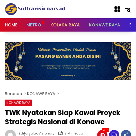
Langsung
ke
konten
HOME
METRO
KOLAKA RAYA
KONAWE RAYA
BU
Beranda
KONAWE RAYA
KONAWE RAYA
TWK Nyatakan Siap Kawal Proyek
Strategis Nasional di Konawe
436
EditorSultraVisionary
2 Min Baca