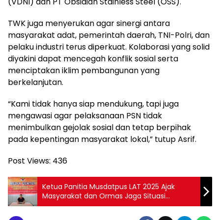
(VDNI) dan PT Obsidian Stainless Steel (OSS).
TWK juga menyerukan agar sinergi antara
masyarakat adat, pemerintah daerah, TNI-Polri, dan
pelaku industri terus diperkuat. Kolaborasi yang solid
diyakini dapat mencegah konflik sosial serta
menciptakan iklim pembangunan yang
berkelanjutan.
“Kami tidak hanya siap mendukung, tapi juga
mengawasi agar pelaksanaan PSN tidak
menimbulkan gejolak sosial dan tetap berpihak
pada kepentingan masyarakat lokal,” tutup Asrif.
Post Views:
436
Ketua Panitia Musdatpus LAT 2025 Ajak
Masyarakat dan Ormas Jaga Situasi
Kamtibmas