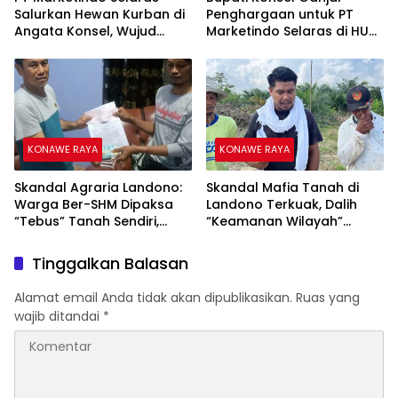
Salurkan Hewan Kurban di
Penghargaan untuk PT
Angata Konsel, Wujud
Marketindo Selaras di HUT
Kepedulian Sosial Iduladha
ke-23
1447
KONAWE RAYA
KONAWE RAYA
‎Skandal Agraria Landono:
Skandal Mafia Tanah di
Warga Ber-SHM Dipaksa
Landono Terkuak, Dalih
“Tebus” Tanah Sendiri,
“Keamanan Wilayah”
Tarif Capai Rp17,5 Juta
Diduga Jadi Modus
Pemerasan Warga
Tinggalkan Balasan
Alamat email Anda tidak akan dipublikasikan.
Ruas yang
wajib ditandai
*