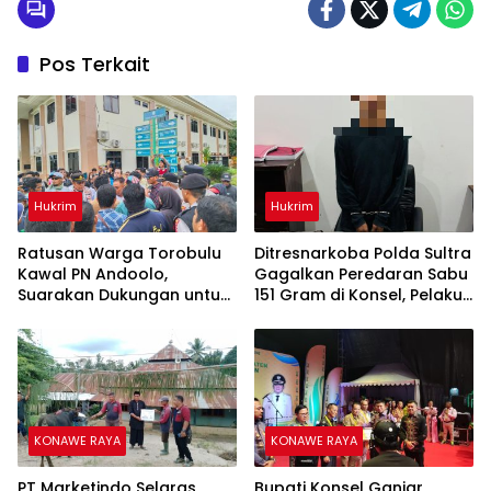
Pos Terkait
Hukrim
Hukrim
‎Ratusan Warga Torobulu
Ditresnarkoba Polda Sultra
Kawal PN Andoolo,
Gagalkan Peredaran Sabu
Suarakan Dukungan untuk
151 Gram di Konsel, Pelaku
PT WIN
Diduga Diperintah
Narapidana di Dalam
Lapas
KONAWE RAYA
KONAWE RAYA
PT Marketindo Selaras
Bupati Konsel Ganjar