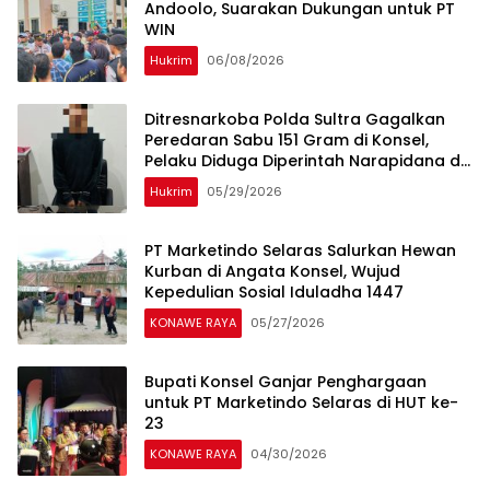
Andoolo, Suarakan Dukungan untuk PT
WIN
Hukrim
06/08/2026
Ditresnarkoba Polda Sultra Gagalkan
Peredaran Sabu 151 Gram di Konsel,
Pelaku Diduga Diperintah Narapidana di
Dalam Lapas
Hukrim
05/29/2026
PT Marketindo Selaras Salurkan Hewan
Kurban di Angata Konsel, Wujud
Kepedulian Sosial Iduladha 1447
KONAWE RAYA
05/27/2026
Bupati Konsel Ganjar Penghargaan
untuk PT Marketindo Selaras di HUT ke-
23
KONAWE RAYA
04/30/2026