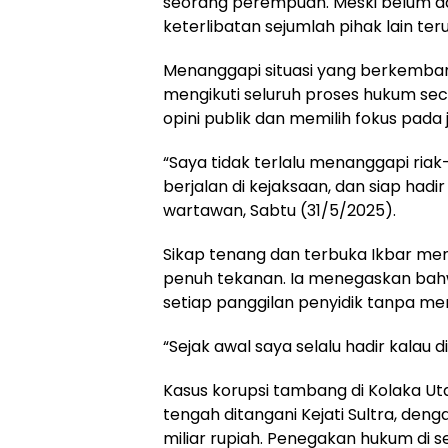
seorang perempuan. Meski belum 
keterlibatan sejumlah pihak lain ter
Menanggapi situasi yang berkemba
mengikuti seluruh proses hukum se
opini publik dan memilih fokus pada
“Saya tidak terlalu menanggapi riak-
berjalan di kejaksaan, dan siap had
wartawan, Sabtu (31/5/2025).
Sikap tenang dan terbuka Ikbar men
penuh tekanan. Ia menegaskan bahwa
setiap panggilan penyidik tanpa me
“Sejak awal saya selalu hadir kalau 
Kasus korupsi tambang di Kolaka Uta
tengah ditangani Kejati Sultra, den
miliar rupiah. Penegakan hukum di 