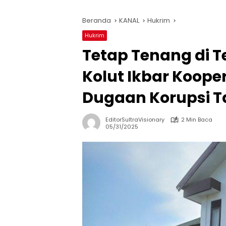
Beranda
KANAL
Hukrim
Hukrim
Tetap Tenang di T
Kolut Ikbar Koope
Dugaan Korupsi 
EditorSultraVisionary
2 Min Baca
05/31/2025