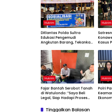
Hukrim
Hukrim
Ditlantas Polda Sultra
Satresn
Edukasi Pengemudi
Konawe
Angkutan Barang, Tekankan
Kasus P
Kelaikan Kendaraan Demi
Terdug
Keselamatan Berlalu Lintas
Diaman
Hukrim
Hukrim
‎Fajar Bantah Serobot Tanah
Polri Pa
di Watulondo: “Saya Beli
Keaman
Legal, Siap Hadapi Proses
Ekonom
Hukum”
Kondus
Tinggalkan Balasan