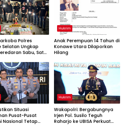
Hukrim
arkoba Polres
Anak Perempuan 14 Tahun di
 Selatan Ungkap
Konawe Utara Dilaporkan
eredaran Sabu, Satu
Hilang
a Pengedar
kan
Hukrim
stikan Situasi
Wakapolri: Bergabungnya
an Pusat-Pusat
Irjen Pol. Susilo Teguh
i Nasional Tetap
Raharjo ke UBISA Perkuat
if
Jejaring Nasional Pusat Studi
Kepolisian