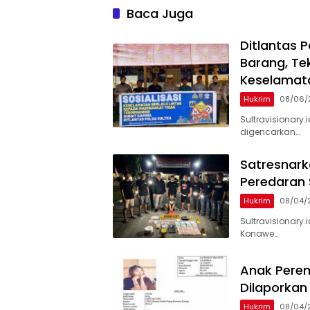
Baca Juga
Ditlantas 
Barang, Te
Keselamata
Hukrim
08/06/
Sultravisionary.
digencarkan…
Satresnark
Peredaran
Hukrim
08/04/
Sultravisionary.
Konawe…
Anak Perem
Dilaporkan
Hukrim
08/04/