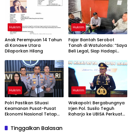
Keselamatan Berlalu Lintas
Hukrim
Hukrim
Anak Perempuan 14 Tahun
‎Fajar Bantah Serobot
di Konawe Utara
Tanah di Watulondo: “Saya
Dilaporkan Hilang
Beli Legal, Siap Hadapi
Proses Hukum”
Hukrim
Hukrim
Polri Pastikan Situasi
Wakapolri: Bergabungnya
Keamanan Pusat-Pusat
Irjen Pol. Susilo Teguh
Ekonomi Nasional Tetap
Raharjo ke UBISA Perkuat
Kondusif
Jejaring Nasional Pusat
Studi Kepolisian
Tinggalkan Balasan