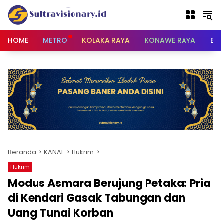
Langsung
ke
konten
HOME
METRO
KOLAKA RAYA
KONAWE RAYA
BU
Beranda
KANAL
Hukrim
Hukrim
Modus Asmara Berujung Petaka: Pria
di Kendari Gasak Tabungan dan
Uang Tunai Korban