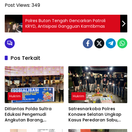
Post Views:
349
Polres Buton Tengah Gencarkan Patroli
KRYD, Antisipasi Gangguan Kamtibmas
Pos Terkait
Hukrim
Hukrim
Ditlantas Polda Sultra
Satresnarkoba Polres
Edukasi Pengemudi
Konawe Selatan Ungkap
Angkutan Barang,
Kasus Peredaran Sabu,
Tekankan Kelaikan
Satu Terduga Pengedar
Kendaraan Demi
Diamankan