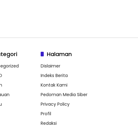
tegori
Halaman
egorized
Dislaimer
O
Indeks Berita
m
Kontak Kami
auan
Pedoman Media Siber
u
Privacy Policy
Profil
Redaksi