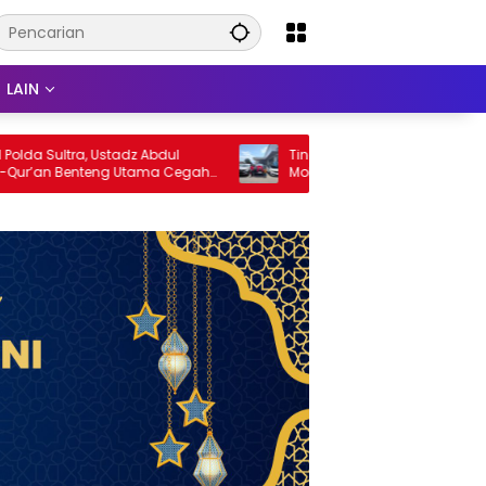
LAIN
ultra, Ustadz Abdul
Tingginya Minat Masyarakat Upgrad
n Benteng Utama Cegah
Mobil, Layanan Trade-In Toyota
 Penyimpangan Sosial
Kebanjiran Permintaan