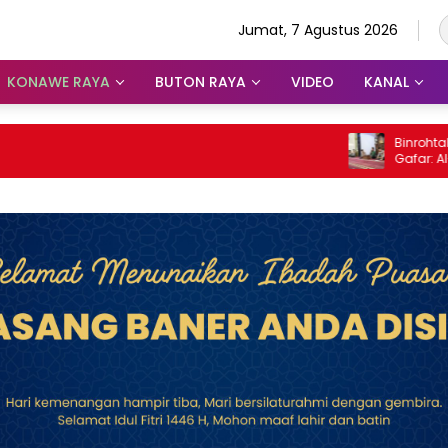
Jumat, 7 Agustus 2026
KONAWE RAYA
BUTON RAYA
VIDEO
KANAL
Binrohtal Polda S
Gafar: Al-Qur’a
Judi, Miras, dan