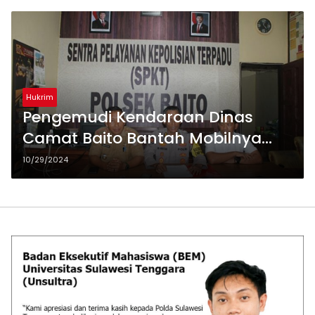
Hukrim
Pengemudi Kendaraan Dinas
Camat Baito Bantah Mobilnya
Ditembak Orang Tak Dikenal
10/29/2024