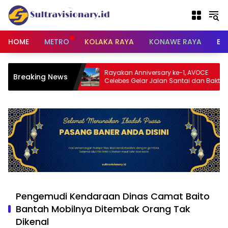
Langsung
ke
konten
HOME
METRO
KOLAKA RAYA
KONAWE RAYA
BU
tuk Ungkap Kasus
Rayakan Anniversary ke-1, AVOCE
Breaking News
an 21 Mata Busur
Celebes Gelar Jalan Santai dan Bakti
Sosial di Bulukumba
Pengemudi Kendaraan Dinas Camat Baito
Bantah Mobilnya Ditembak Orang Tak
Dikenal