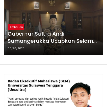
Himbauan
Gubernur Sultra Andi
Sumangerukka Ucapkan Selamat
Hari Bhayangkara ke-79,
06/26/2025
Apresiasi Dedikasi Polri dalam
Menjaga Kamtibmas