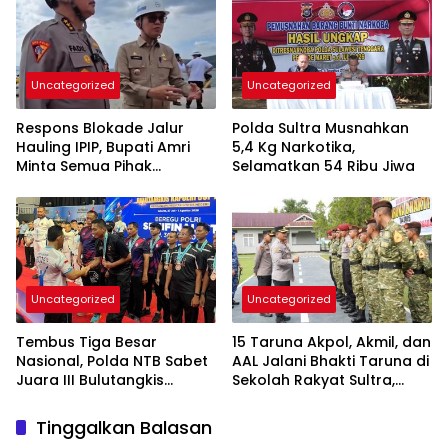
Uncategorized
Uncategorized
Respons Blokade Jalur
Polda Sultra Musnahkan
Hauling IPIP, Bupati Amri
5,4 Kg Narkotika,
Minta Semua Pihak
Selamatkan 54 Ribu Jiwa
Kedepankan Dialog dan
Kepastian Hukum
Uncategorized
Uncategorized
Tembus Tiga Besar
15 Taruna Akpol, Akmil, dan
Nasional, Polda NTB Sabet
AAL Jalani Bhakti Taruna di
Juara III Bulutangkis
Sekolah Rakyat Sultra,
Kapolri Cup 2026
Tanamkan Disiplin dan
Nasionalisme
Tinggalkan Balasan