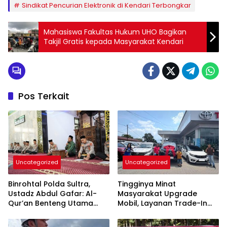
Sindikat Pencurian Elektronik di Kendari Terbongkar
Mahasiswa Fakultas Hukum UHO Bagikan
Takjil Gratis kepada Masyarakat Kendari
Pos Terkait
Uncategorized
Uncategorized
Binrohtal Polda Sultra,
Tingginya Minat
Ustadz Abdul Gafar: Al-
Masyarakat Upgrade
Qur’an Benteng Utama
Mobil, Layanan Trade-In
Cegah Judi, Miras, dan
Toyota Kebanjiran
Penyimpangan Sosial
Permintaan