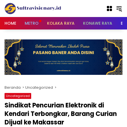
Langsung
ke
konten
HOME
METRO
KOLAKA RAYA
KONAWE RAYA
BU
Beranda
Uncategorized
Uncategorized
Sindikat Pencurian Elektronik di
Kendari Terbongkar, Barang Curian
Dijual ke Makassar