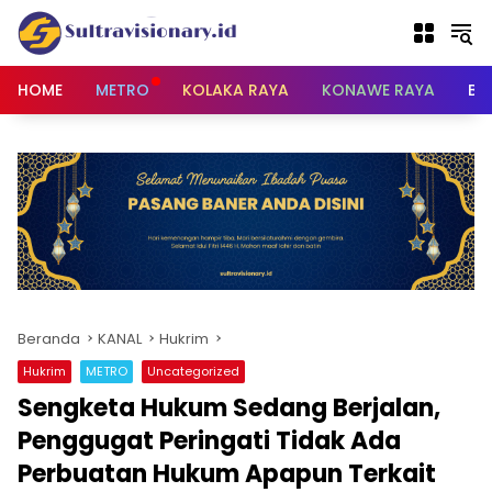
Langsung
ke
konten
HOME
METRO
KOLAKA RAYA
KONAWE RAYA
BU
Beranda
KANAL
Hukrim
Hukrim
METRO
Uncategorized
Sengketa Hukum Sedang Berjalan,
Penggugat Peringati Tidak Ada
Perbuatan Hukum Apapun Terkait