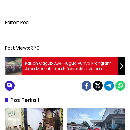
Editor: Red
Post Views:
370
Paslon Cagub ASR-Hugua Punya Prongram
Akan Memuluskan Infrastruktur Jalan di
Setiap Kabupaten/Kota
Pos Terkait