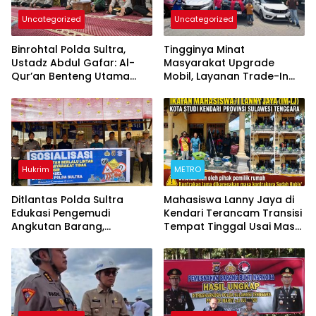
Uncategorized
Uncategorized
Binrohtal Polda Sultra,
Tingginya Minat
Ustadz Abdul Gafar: Al-
Masyarakat Upgrade
Qur’an Benteng Utama
Mobil, Layanan Trade-In
Cegah Judi, Miras, dan
Toyota Kebanjiran
Penyimpangan Sosial
Permintaan
Hukrim
METRO
Ditlantas Polda Sultra
Mahasiswa Lanny Jaya di
Edukasi Pengemudi
Kendari Terancam Transisi
Angkutan Barang,
Tempat Tinggal Usai Masa
Tekankan Kelaikan
Kontrakan Berakhir
Kendaraan Demi
Keselamatan Berlalu Lintas