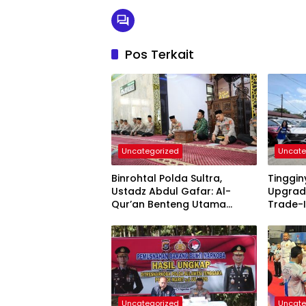
Pos Terkait
Uncategorized
Uncate
Binrohtal Polda Sultra,
Tinggi
Ustadz Abdul Gafar: Al-
Upgrad
Qur’an Benteng Utama
Trade-I
Cegah Judi, Miras, dan
Permin
Penyimpangan Sosial
Uncategorized
Uncate