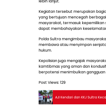
lebih lanjut.
Kegiatan tersebut merupakan bagia
yang bertujuan mencegah berbagai
masyarakat, termasuk kepemilikan 
dapat membahayakan keselamatan
Polda Sultra mengimbau masyarakat
membawa atau menyimpan senjata t
hukum.
Kepolisian juga mengajak masyarakat
kamtibmas yang aman dan kondusif 
berpotensi menimbulkan gangguan
Post Views:
129
AJI Kendari dan KKJ Sultra Ke