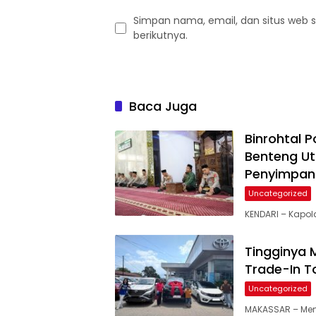
Simpan nama, email, dan situs web 
berikutnya.
Baca Juga
Binrohtal P
Benteng Ut
Penyimpan
Uncategorized
KENDARI – Kapold
Tingginya 
Trade-In T
Uncategorized
MAKASSAR – Mema