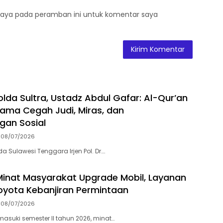
saya pada peramban ini untuk komentar saya
olda Sultra, Ustadz Abdul Gafar: Al-Qur’an
ama Cegah Judi, Miras, dan
gan Sosial
08/07/2026
a Sulawesi Tenggara Irjen Pol. Dr….
Minat Masyarakat Upgrade Mobil, Layanan
oyota Kebanjiran Permintaan
08/07/2026
suki semester II tahun 2026, minat…