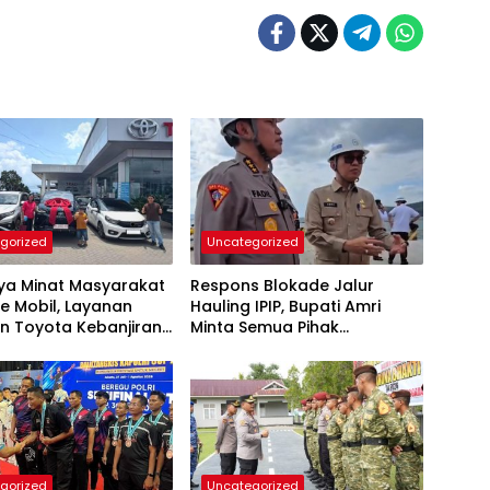
gorized
Uncategorized
nya Minat Masyarakat
Respons Blokade Jalur
e Mobil, Layanan
Hauling IPIP, Bupati Amri
n Toyota Kebanjiran
Minta Semua Pihak
taan
Kedepankan Dialog dan
Kepastian Hukum
gorized
Uncategorized