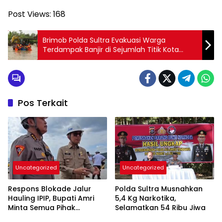
Post Views:
168
Brimob Polda Sultra Evakuasi Warga
Terdampak Banjir di Sejumlah Titik Kota
Kendari
Pos Terkait
Uncategorized
Uncategorized
Respons Blokade Jalur
Polda Sultra Musnahkan
Hauling IPIP, Bupati Amri
5,4 Kg Narkotika,
Minta Semua Pihak
Selamatkan 54 Ribu Jiwa
Kedepankan Dialog dan