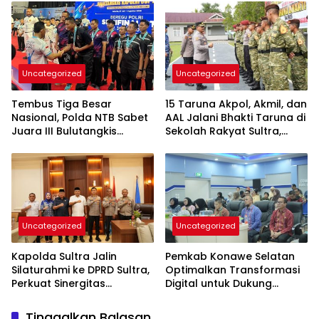
Kepastian Hukum
Uncategorized
Uncategorized
Tembus Tiga Besar
15 Taruna Akpol, Akmil, dan
Nasional, Polda NTB Sabet
AAL Jalani Bhakti Taruna di
Juara III Bulutangkis
Sekolah Rakyat Sultra,
Kapolri Cup 2026
Tanamkan Disiplin dan
Nasionalisme
Uncategorized
Uncategorized
Kapolda Sultra Jalin
Pemkab Konawe Selatan
Silaturahmi ke DPRD Sultra,
Optimalkan Transformasi
Perkuat Sinergitas
Digital untuk Dukung
Forkopimda untuk
Program SETARA
Kemajuan Daerah
Tinggalkan Balasan