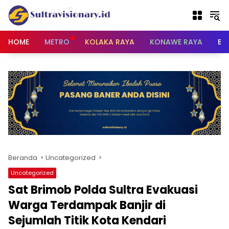
Langsung
ke
konten
HOME
METRO
KOLAKA RAYA
KONAWE RAYA
BU
Beranda
Uncategorized
Uncategorized
Sat Brimob Polda Sultra Evakuasi
Warga Terdampak Banjir di
Sejumlah Titik Kota Kendari