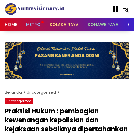
Langsung
ke
konten
HOME
METRO
KOLAKA RAYA
KONAWE RAYA
BU
Beranda
Uncategorized
Uncategorized
Praktisi Hukum : pembagian
kewenangan kepolisian dan
kejaksaan sebaiknya dipertahankan