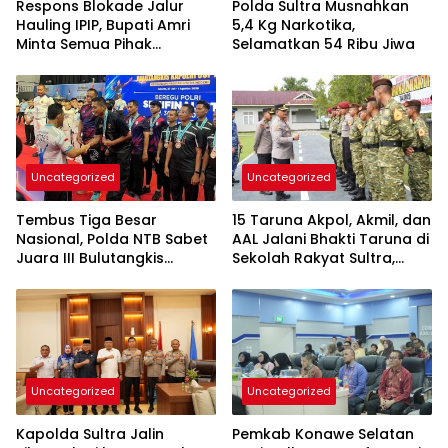
Respons Blokade Jalur
Polda Sultra Musnahkan
Hauling IPIP, Bupati Amri
5,4 Kg Narkotika,
Minta Semua Pihak
Selamatkan 54 Ribu Jiwa
Kedepankan Dialog dan
Kepastian Hukum
Uncategorized
Uncategorized
Tembus Tiga Besar
15 Taruna Akpol, Akmil, dan
Nasional, Polda NTB Sabet
AAL Jalani Bhakti Taruna di
Juara III Bulutangkis
Sekolah Rakyat Sultra,
Kapolri Cup 2026
Tanamkan Disiplin dan
Nasionalisme
Uncategorized
Uncategorized
Kapolda Sultra Jalin
Pemkab Konawe Selatan