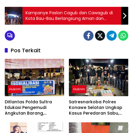
Kampanye Paslon Cagub dan Cawagub di
Kota Bau-Bau Berlangsung Aman dan
Kondusif
Pos Terkait
Hukrim
Hukrim
Ditlantas Polda Sultra
Satresnarkoba Polres
Edukasi Pengemudi
Konawe Selatan Ungkap
Angkutan Barang,
Kasus Peredaran Sabu,
Tekankan Kelaikan
Satu Terduga Pengedar
Kendaraan Demi
Diamankan
Keselamatan Berlalu Lintas