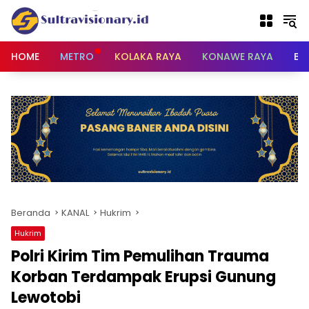
Langsung
ke
konten
HOME
METRO
KOLAKA RAYA
KONAWE RAYA
BU
Beranda
KANAL
Hukrim
Hukrim
Polri Kirim Tim Pemulihan Trauma
Korban Terdampak Erupsi Gunung
Lewotobi