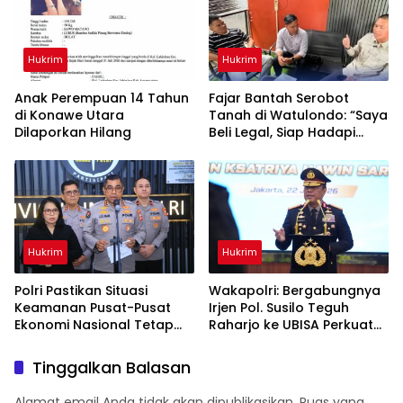
Hukrim
Hukrim
Anak Perempuan 14 Tahun
‎Fajar Bantah Serobot
di Konawe Utara
Tanah di Watulondo: “Saya
Dilaporkan Hilang
Beli Legal, Siap Hadapi
Proses Hukum”
Hukrim
Hukrim
Polri Pastikan Situasi
Wakapolri: Bergabungnya
Keamanan Pusat-Pusat
Irjen Pol. Susilo Teguh
Ekonomi Nasional Tetap
Raharjo ke UBISA Perkuat
Kondusif
Jejaring Nasional Pusat
Studi Kepolisian
Tinggalkan Balasan
Alamat email Anda tidak akan dipublikasikan.
Ruas yang