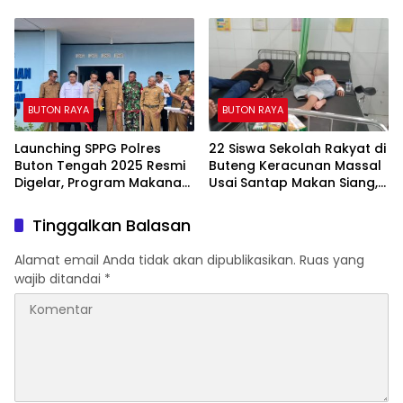
Pengguna Jalan
Pengawasan Kejari Muna
Dinilai Mandul.
BUTON RAYA
BUTON RAYA
Launching SPPG Polres
22 Siswa Sekolah Rakyat di
Buton Tengah 2025 Resmi
Buteng Keracunan Massal
Digelar, Program Makanan
Usai Santap Makan Siang,
Bergizi Mulai Disalurkan
Kepsek Bungkam
Tinggalkan Balasan
Alamat email Anda tidak akan dipublikasikan.
Ruas yang
wajib ditandai
*