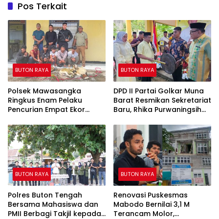
Pos Terkait
BUTON RAYA
BUTON RAYA
Polsek Mawasangka
DPD II Partai Golkar Muna
Ringkus Enam Pelaku
Barat Resmikan Sekretariat
Pencurian Empat Ekor
Baru, Rhika Purwaningsih
Kambing di Pelabuhan
Target 11 Kursi DPRD
Waara
BUTON RAYA
BUTON RAYA
Polres Buton Tengah
Renovasi Puskesmas
Bersama Mahasiswa dan
Mabodo Bernilai 3,1 M
PMII Berbagi Takjil kepada
Terancam Molor,