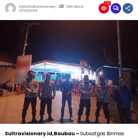
332
EditorSultraVisionary
1 Min Baca
11/19/2024
Sultravisionary.id,Baubau –
Subsatgas Binmas