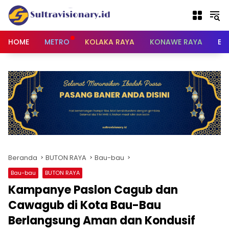
Langsung
ke
konten
HOME
METRO
KOLAKA RAYA
KONAWE RAYA
BU
Beranda
BUTON RAYA
Bau-bau
Bau-bau
BUTON RAYA
Kampanye Paslon Cagub dan
Cawagub di Kota Bau-Bau
Berlangsung Aman dan Kondusif