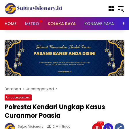
Langsung
ke
konten
HOME
METRO
KOLAKA RAYA
KONAWE RAYA
BU
Beranda
Uncategorized
Uncategorized
Polresta Kendari Ungkap Kasus
Curanmor Poasia
220
Sultra Visionary
2 Min Baca