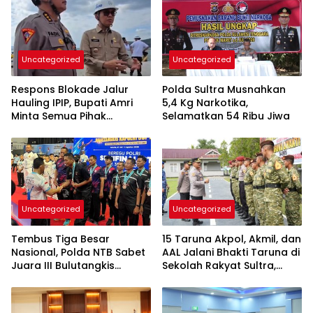
Uncategorized
Uncategorized
Respons Blokade Jalur
Polda Sultra Musnahkan
Hauling IPIP, Bupati Amri
5,4 Kg Narkotika,
Minta Semua Pihak
Selamatkan 54 Ribu Jiwa
Kedepankan Dialog dan
Kepastian Hukum
Uncategorized
Uncategorized
Tembus Tiga Besar
15 Taruna Akpol, Akmil, dan
Nasional, Polda NTB Sabet
AAL Jalani Bhakti Taruna di
Juara III Bulutangkis
Sekolah Rakyat Sultra,
Kapolri Cup 2026
Tanamkan Disiplin dan
Nasionalisme