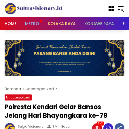
Langsung
ke
konten
HOME
METRO
KOLAKA RAYA
KONAWE RAYA
BU
Beranda
Uncategorized
Uncategorized
Polresta Kendari Gelar Bansos
Jelang Hari Bhayangkara ke-79
243
Sultra Visionary
1 Min Baca