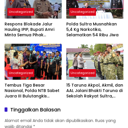
Uncategorized
Uncategorized
Respons Blokade Jalur
Polda Sultra Musnahkan
Hauling IPIP, Bupati Amri
5,4 Kg Narkotika,
Minta Semua Pihak
Selamatkan 54 Ribu Jiwa
Kedepankan Dialog dan
Kepastian Hukum
Uncategorized
Uncategorized
Tembus Tiga Besar
15 Taruna Akpol, Akmil, dan
Nasional, Polda NTB Sabet
AAL Jalani Bhakti Taruna di
Juara III Bulutangkis
Sekolah Rakyat Sultra,
Kapolri Cup 2026
Tanamkan Disiplin dan
Nasionalisme
Tinggalkan Balasan
Alamat email Anda tidak akan dipublikasikan.
Ruas yang
wajib ditandai
*