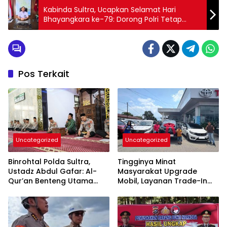
Kabinda Sultra, Ucapkan Selamat Hari
Bhayangkara ke-79: Dorong Polri Tetap
Humanis dan Profesional
Pos Terkait
Uncategorized
Uncategorized
Binrohtal Polda Sultra,
Tingginya Minat
Ustadz Abdul Gafar: Al-
Masyarakat Upgrade
Qur’an Benteng Utama
Mobil, Layanan Trade-In
Cegah Judi, Miras, dan
Toyota Kebanjiran
Penyimpangan Sosial
Permintaan