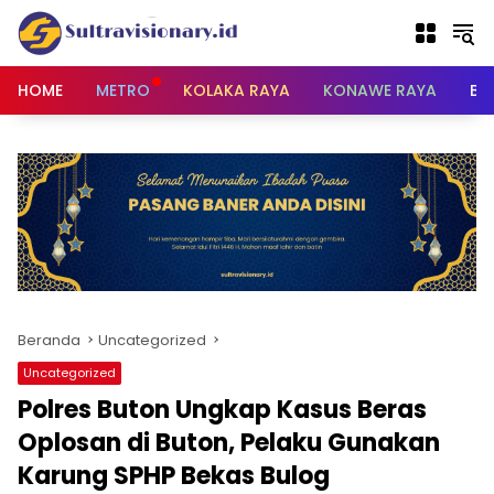
Langsung
ke
konten
HOME
METRO
KOLAKA RAYA
KONAWE RAYA
BU
Beranda
Uncategorized
Uncategorized
Polres Buton Ungkap Kasus Beras
Oplosan di Buton, Pelaku Gunakan
Karung SPHP Bekas Bulog