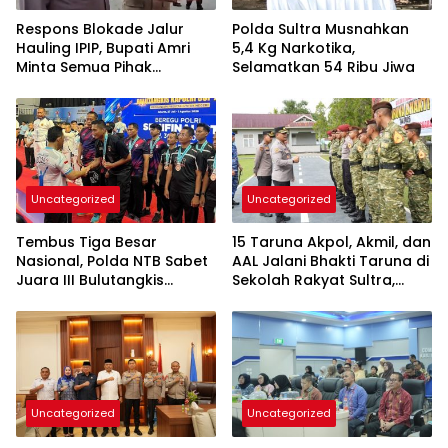
Respons Blokade Jalur
Polda Sultra Musnahkan
Hauling IPIP, Bupati Amri
5,4 Kg Narkotika,
Minta Semua Pihak
Selamatkan 54 Ribu Jiwa
Kedepankan Dialog dan
Kepastian Hukum
Uncategorized
Uncategorized
Tembus Tiga Besar
15 Taruna Akpol, Akmil, dan
Nasional, Polda NTB Sabet
AAL Jalani Bhakti Taruna di
Juara III Bulutangkis
Sekolah Rakyat Sultra,
Kapolri Cup 2026
Tanamkan Disiplin dan
Nasionalisme
Uncategorized
Uncategorized