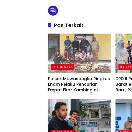
Pos Terkait
BUTON RAYA
BUTON
Polsek Mawasangka Ringkus
DPD II 
Enam Pelaku Pencurian
Barat R
Empat Ekor Kambing di
Baru, R
Pelabuhan Waara
Target 