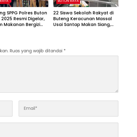
 RAYA
BUTON RAYA
ng SPPG Polres Buton
22 Siswa Sekolah Rakyat di
2025 Resmi Digelar,
Buteng Keracunan Massal
m Makanan Bergizi
Usai Santap Makan Siang,
isalurkan
Kepsek Bungkam
kan.
Ruas yang wajib ditandai
*