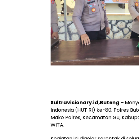
Sultravisionary.id,Buteng –
Menya
Indonesia (HUT RI) ke-80, Polres 
Mako Polres, Kecamatan Gu, Kabupat
WITA.
Kegiatan ini digelar serentak di selu