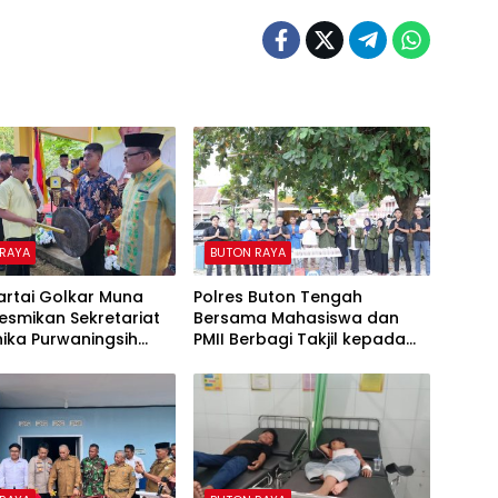
 RAYA
BUTON RAYA
Partai Golkar Muna
Polres Buton Tengah
esmikan Sekretariat
Bersama Mahasiswa dan
hika Purwaningsih
PMII Berbagi Takjil kepada
11 Kursi DPRD
Pengguna Jalan