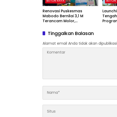
BUTON RAYA
BUTON
Renovasi Puskesmas
Launchi
Mabodo Bernilai 3,1 M
Tengah 
Terancam Molor,
Progra
Pengawasan Kejari Muna
Mulai D
Dinilai Mandul.
Tinggalkan Balasan
Alamat email Anda tidak akan dipublikasi