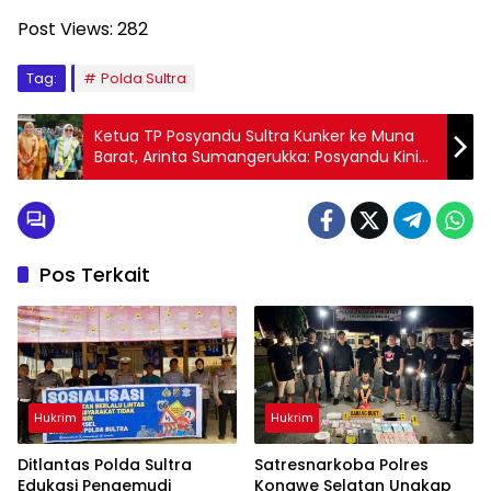
Post Views:
282
Tag:
Polda Sultra
Ketua TP Posyandu Sultra Kunker ke Muna
Barat, Arinta Sumangerukka: Posyandu Kini
Jadi Subjek Pembangunan Desa
Pos Terkait
Hukrim
Hukrim
Ditlantas Polda Sultra
Satresnarkoba Polres
Edukasi Pengemudi
Konawe Selatan Ungkap