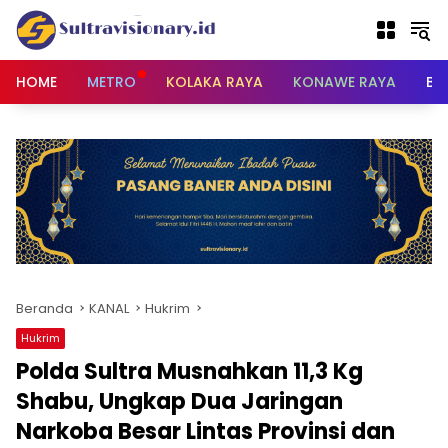
Langsung
ke
konten
HOME
METRO
KOLAKA RAYA
KONAWE RAYA
BU
Beranda
KANAL
Hukrim
Hukrim
Polda Sultra Musnahkan 11,3 Kg
Shabu, Ungkap Dua Jaringan
Narkoba Besar Lintas Provinsi dan