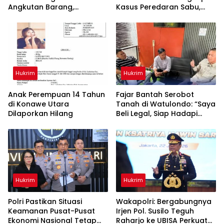
Angkutan Barang,
Kasus Peredaran Sabu,
Tekankan Kelaikan
Satu Terduga Pengedar
Kendaraan Demi
Diamankan
Keselamatan Berlalu Lintas
Hukrim
Hukrim
Anak Perempuan 14 Tahun
‎Fajar Bantah Serobot
di Konawe Utara
Tanah di Watulondo: “Saya
Dilaporkan Hilang
Beli Legal, Siap Hadapi
Proses Hukum”
Hukrim
Hukrim
Polri Pastikan Situasi
Wakapolri: Bergabungnya
Keamanan Pusat-Pusat
Irjen Pol. Susilo Teguh
Ekonomi Nasional Tetap
Raharjo ke UBISA Perkuat