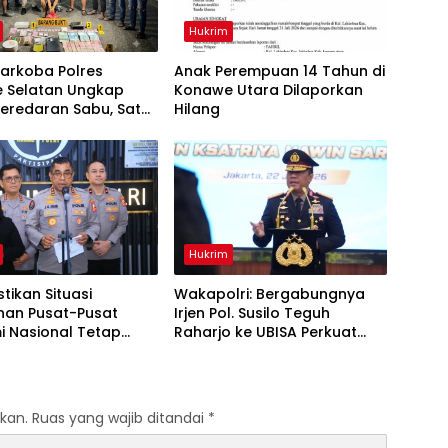
Hukrim
arkoba Polres
Anak Perempuan 14 Tahun di
 Selatan Ungkap
Konawe Utara Dilaporkan
eredaran Sabu, Satu
Hilang
a Pengedar
kan
Hukrim
stikan Situasi
Wakapolri: Bergabungnya
an Pusat-Pusat
Irjen Pol. Susilo Teguh
i Nasional Tetap
Raharjo ke UBISA Perkuat
if
Jejaring Nasional Pusat Studi
Kepolisian
kan.
Ruas yang wajib ditandai
*