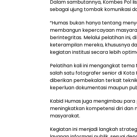
Dalam sambutannya, Kombes Pol Ii
sebagai ujung tombak komunikasi dan 
“Humas bukan hanya tentang menyam
membangun kepercayaan masyarakat
berintegritas. Melalui pelatihan 
keterampilan mereka, khususnya 
kegiatan institusi secara lebih optima
Pelatihan kali ini mengangkat tema 
salah satu fotografer senior di Kota
diberikan pembekalan terkait tekni
keperluan dokumentasi maupun publ
Kabid Humas juga mengimbau para p
meningkatkan kompetensi diri dan 
masyarakat.
Kegiatan ini menjadi langkah strate
layanan informasi publik, sesuai denga