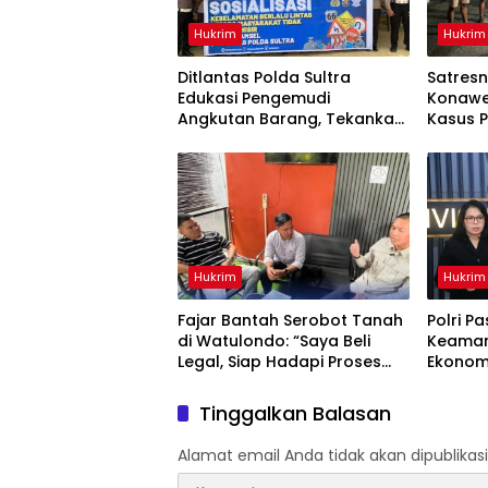
Hukrim
Hukrim
Ditlantas Polda Sultra
Satresn
Edukasi Pengemudi
Konawe
Angkutan Barang, Tekankan
Kasus P
Kelaikan Kendaraan Demi
Terdug
Keselamatan Berlalu Lintas
Diaman
Hukrim
Hukrim
‎Fajar Bantah Serobot Tanah
Polri Pa
di Watulondo: “Saya Beli
Keaman
Legal, Siap Hadapi Proses
Ekonom
Hukum”
Kondus
Tinggalkan Balasan
Alamat email Anda tidak akan dipublikasi