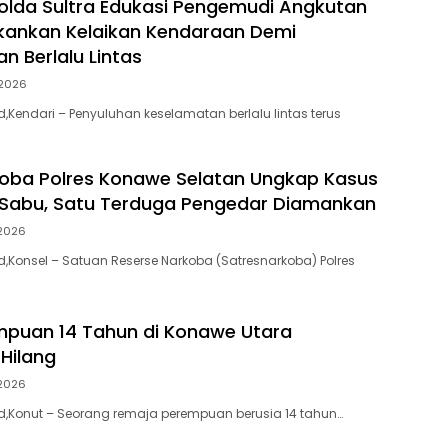
Polda Sultra Edukasi Pengemudi Angkutan
kankan Kelaikan Kendaraan Demi
n Berlalu Lintas
2026
id,Kendari – Penyuluhan keselamatan berlalu lintas terus
oba Polres Konawe Selatan Ungkap Kasus
 Sabu, Satu Terduga Pengedar Diamankan
2026
id,Konsel – Satuan Reserse Narkoba (Satresnarkoba) Polres
puan 14 Tahun di Konawe Utara
 Hilang
2026
.id,Konut – Seorang remaja perempuan berusia 14 tahun…