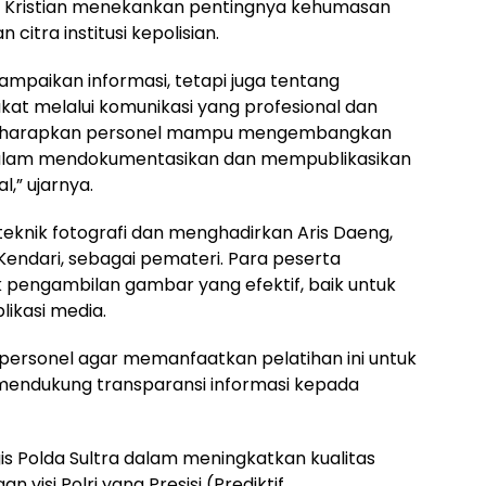
s Kristian menekankan pentingnya kehumasan
citra institusi kepolisian.
paikan informasi, tetapi juga tentang
 melalui komunikasi yang profesional dan
ini, diharapkan personel mampu mengembangkan
dalam mendokumentasikan dan mempublikasikan
l,” ujarnya.
teknik fotografi dan menghadirkan Aris Daeng,
 Kendari, sebagai pemateri. Para peserta
k pengambilan gambar yang efektif, baik untuk
ikasi media.
ersonel agar memanfaatkan pelatihan ini untuk
mendukung transparansi informasi kepada
gis Polda Sultra dalam meningkatkan kualitas
n visi Polri yang Presisi (Prediktif,