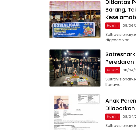
Ditlantas 
Barang, Te
Keselamata
Hukrim
08/06/
Sultravisionary.
digencarkan…
Satresnark
Peredaran
Hukrim
08/04/
Sultravisionary.
Konawe…
Anak Perem
Dilaporkan
Hukrim
08/04/
Sultravisionary