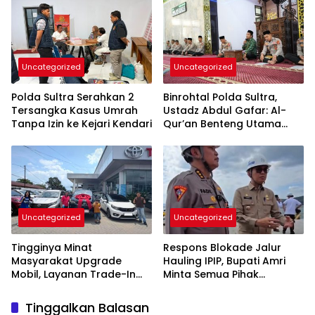
Uncategorized
Uncategorized
Polda Sultra Serahkan 2
Binrohtal Polda Sultra,
Tersangka Kasus Umrah
Ustadz Abdul Gafar: Al-
Tanpa Izin ke Kejari Kendari
Qur’an Benteng Utama
Cegah Judi, Miras, dan
Penyimpangan Sosial
Uncategorized
Uncategorized
Tingginya Minat
Respons Blokade Jalur
Masyarakat Upgrade
Hauling IPIP, Bupati Amri
Mobil, Layanan Trade-In
Minta Semua Pihak
Toyota Kebanjiran
Kedepankan Dialog dan
Permintaan
Kepastian Hukum
Tinggalkan Balasan