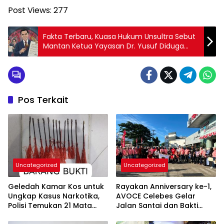
Post Views:
277
Fakta Terbaru, Kuasa Hukum Unsultra Sebut
Mantan Ketua Yayasan Dr. Yusuf Diduga
Manipulasi Rapat Yayasan Demi Merubah
Akta
Pos Terkait
Uncategorized
Uncategorized
Geledah Kamar Kos untuk
Rayakan Anniversary ke-1,
Ungkap Kasus Narkotika,
AVOCE Celebes Gelar
Polisi Temukan 21 Mata
Jalan Santai dan Bakti
Busur dan Dua Ketapel
Sosial di Bulukumba