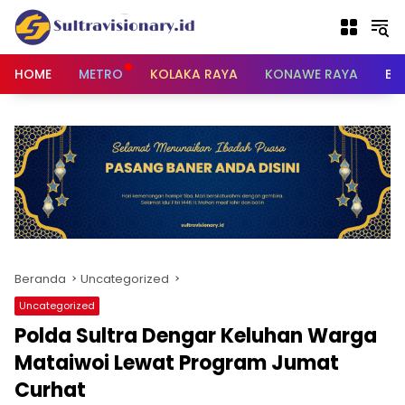
Langsung
ke
konten
HOME
METRO
KOLAKA RAYA
KONAWE RAYA
BU
Beranda
Uncategorized
Uncategorized
Polda Sultra Dengar Keluhan Warga
Mataiwoi Lewat Program Jumat
Curhat