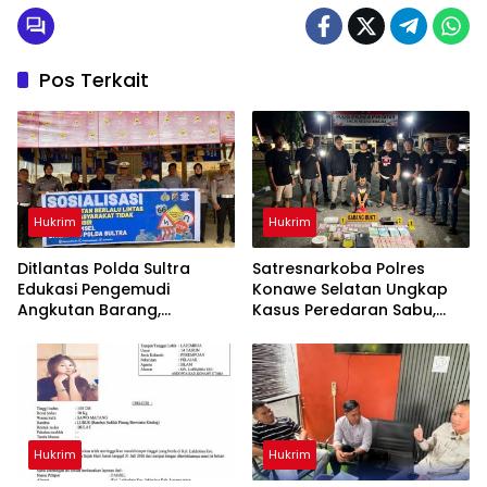
Pos Terkait
Hukrim
Hukrim
Ditlantas Polda Sultra
Satresnarkoba Polres
Edukasi Pengemudi
Konawe Selatan Ungkap
Angkutan Barang,
Kasus Peredaran Sabu,
Tekankan Kelaikan
Satu Terduga Pengedar
Kendaraan Demi
Diamankan
Keselamatan Berlalu Lintas
Hukrim
Hukrim