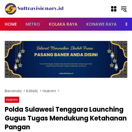
Langsung
ke
konten
HOME
METRO
KOLAKA RAYA
KONAWE RAYA
BU
Beranda
KANAL
Hukrim
Hukrim
Polda Sulawesi Tenggara Launching
Gugus Tugas Mendukung Ketahanan
Pangan