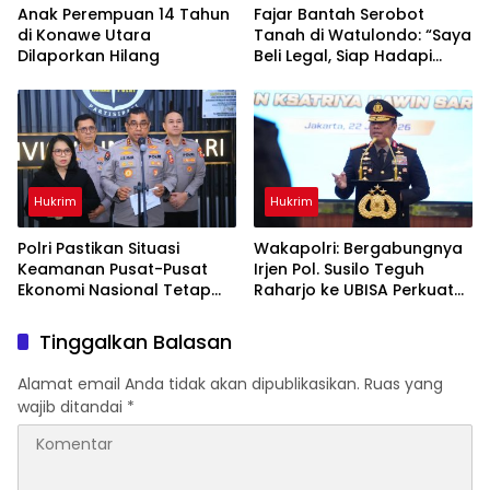
Anak Perempuan 14 Tahun
‎Fajar Bantah Serobot
di Konawe Utara
Tanah di Watulondo: “Saya
Dilaporkan Hilang
Beli Legal, Siap Hadapi
Proses Hukum”
Hukrim
Hukrim
Polri Pastikan Situasi
Wakapolri: Bergabungnya
Keamanan Pusat-Pusat
Irjen Pol. Susilo Teguh
Ekonomi Nasional Tetap
Raharjo ke UBISA Perkuat
Kondusif
Jejaring Nasional Pusat
Studi Kepolisian
Tinggalkan Balasan
Alamat email Anda tidak akan dipublikasikan.
Ruas yang
wajib ditandai
*