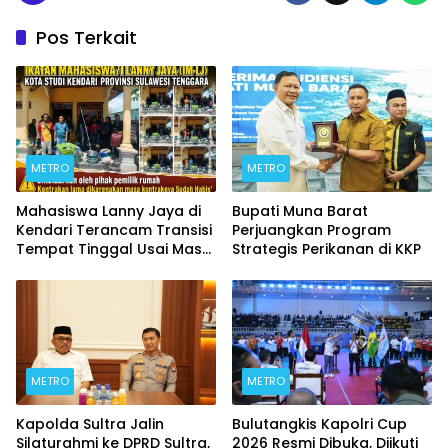
Pos Terkait
METRO
METRO
Mahasiswa Lanny Jaya di
Bupati Muna Barat
Kendari Terancam Transisi
Perjuangkan Program
Tempat Tinggal Usai Masa
Strategis Perikanan di KKP
Kontrakan Berakhir
METRO
METRO
Kapolda Sultra Jalin
Bulutangkis Kapolri Cup
Silaturahmi ke DPRD Sultra,
2026 Resmi Dibuka, Diikuti