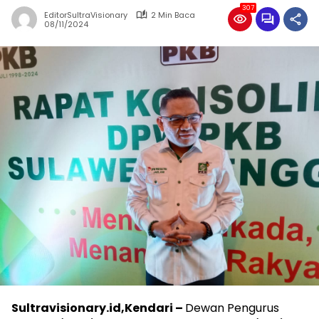
307
EditorSultraVisionary
2 Min Baca
08/11/2024
Sultravisionary.id,Kendari –
Dewan Pengurus