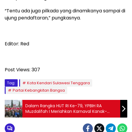
“Tentu ada juga pilkada yang dinamikanya sampai di
ujung pendaftaran,” pungkasnya.
Editor: Red
Post Views:
307
Tag:
Kota Kendari Sulawesi Tenggara
Partai Kebangkitan Bangsa
Dalam Rangka HUT RI Ke-79, YPBIH RA
Muzdalifah I Meriahkan Karnaval Kanak-
Kanak