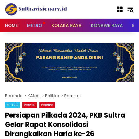
Langsung
ke
konten
HOME
METRO
KOLAKA RAYA
KONAWE RAYA
BU
Beranda
KANAL
Politika
Pemilu
METRO
Pemilu
Politika
Persiapan Pilkada 2024, PKB Sultra
Gelar Rapat Konsolidasi
Dirangkaikan Harla ke-26