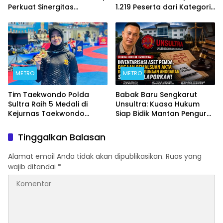
Perkuat Sinergitas
1.219 Peserta dari Kategori
Forkopimda untuk
Umum, Polri, dan Difabel
Kemajuan Daerah
METRO
METRO
Tim Taekwondo Polda
Babak Baru Sengkarut
Sultra Raih 5 Medali di
Unsultra: Kuasa Hukum
Kejurnas Taekwondo
Siap Bidik Mantan Pengurus
Kapolri Cup Ke-7 2026
Atas Dugaan Korupsi dan
Pemalsuan Akta
Tinggalkan Balasan
Alamat email Anda tidak akan dipublikasikan.
Ruas yang
wajib ditandai
*