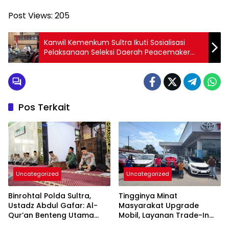
Post Views:
205
Kanwil Kemenkum Sultra Ikuti Sosialisasi
Pelaksanaan Seleksi Daerah Peacemaker
Training
Pos Terkait
Uncategorized
Uncategorized
Binrohtal Polda Sultra,
Tingginya Minat
Ustadz Abdul Gafar: Al-
Masyarakat Upgrade
Qur’an Benteng Utama
Mobil, Layanan Trade-In
Cegah Judi, Miras, dan
Toyota Kebanjiran