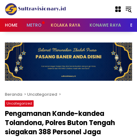
Langsung
ke
konten
HOME
METRO
KOLAKA RAYA
KONAWE RAYA
BU
Beranda
Uncategorized
Uncategorized
Pengamanan Kande-kandea
Tolandona, Polres Buton Tengah
siagakan 388 Personel Jaga