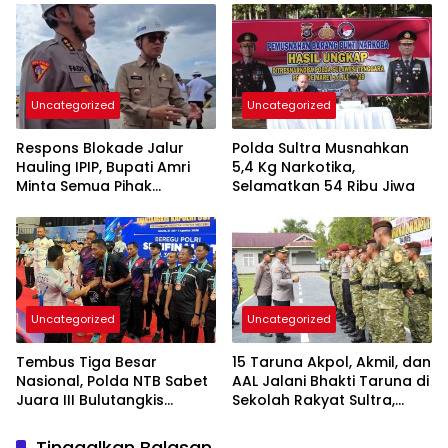
Penyimpangan Sosial
Permintaan
Uncategorized
Uncategorized
Respons Blokade Jalur
Polda Sultra Musnahkan
Hauling IPIP, Bupati Amri
5,4 Kg Narkotika,
Minta Semua Pihak
Selamatkan 54 Ribu Jiwa
Kedepankan Dialog dan
Kepastian Hukum
Uncategorized
Uncategorized
Tembus Tiga Besar
15 Taruna Akpol, Akmil, dan
Nasional, Polda NTB Sabet
AAL Jalani Bhakti Taruna di
Juara III Bulutangkis
Sekolah Rakyat Sultra,
Kapolri Cup 2026
Tanamkan Disiplin dan
Nasionalisme
Tinggalkan Balasan