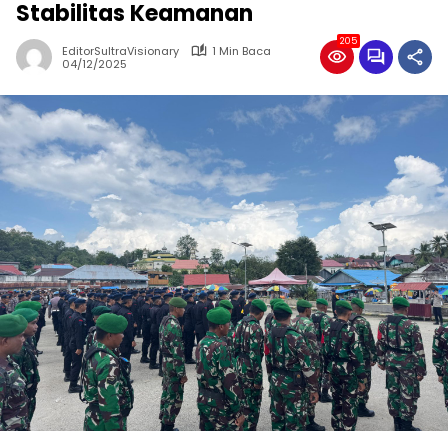
Stabilitas Keamanan
205
EditorSultraVisionary
1 Min Baca
04/12/2025