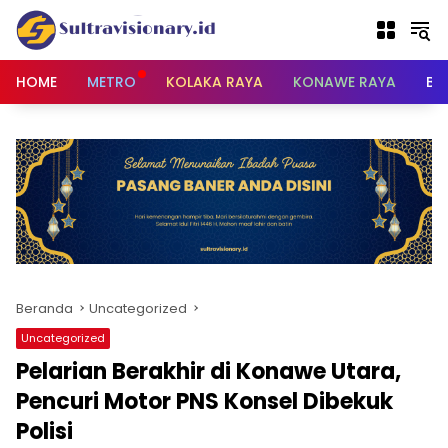
Langsung
ke
konten
HOME
METRO
KOLAKA RAYA
KONAWE RAYA
BU
Beranda
Uncategorized
Uncategorized
Pelarian Berakhir di Konawe Utara,
Pencuri Motor PNS Konsel Dibekuk
Polisi