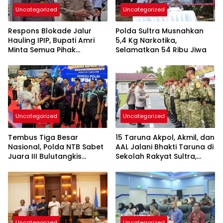
Uncategorized
Uncategorized
Respons Blokade Jalur
Polda Sultra Musnahkan
Hauling IPIP, Bupati Amri
5,4 Kg Narkotika,
Minta Semua Pihak
Selamatkan 54 Ribu Jiwa
Kedepankan Dialog dan
Kepastian Hukum
Uncategorized
Uncategorized
Tembus Tiga Besar
15 Taruna Akpol, Akmil, dan
Nasional, Polda NTB Sabet
AAL Jalani Bhakti Taruna di
Juara III Bulutangkis
Sekolah Rakyat Sultra,
Kapolri Cup 2026
Tanamkan Disiplin dan
Nasionalisme
Uncategorized
Uncategorized