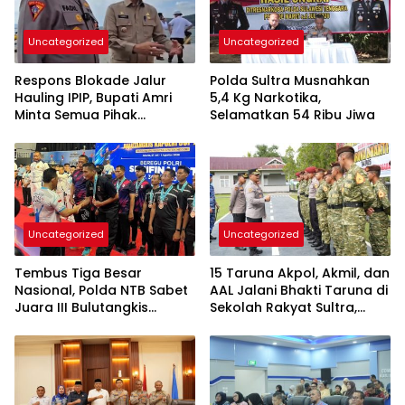
Uncategorized
Uncategorized
Respons Blokade Jalur
Polda Sultra Musnahkan
Hauling IPIP, Bupati Amri
5,4 Kg Narkotika,
Minta Semua Pihak
Selamatkan 54 Ribu Jiwa
Kedepankan Dialog dan
Kepastian Hukum
Uncategorized
Uncategorized
Tembus Tiga Besar
15 Taruna Akpol, Akmil, dan
Nasional, Polda NTB Sabet
AAL Jalani Bhakti Taruna di
Juara III Bulutangkis
Sekolah Rakyat Sultra,
Kapolri Cup 2026
Tanamkan Disiplin dan
Nasionalisme