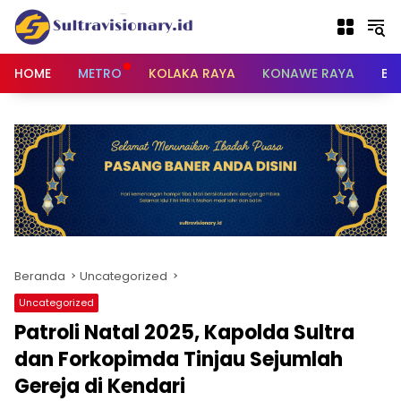
Langsung
ke
konten
HOME
METRO
KOLAKA RAYA
KONAWE RAYA
BU
Beranda
Uncategorized
Uncategorized
Patroli Natal 2025, Kapolda Sultra
dan Forkopimda Tinjau Sejumlah
Gereja di Kendari