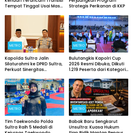
Kendari Terancam Transisi
Perjuangkan Program
Tempat Tinggal Usai Masa
Strategis Perikanan di KKP
Kontrakan Berakhir
METRO
METRO
Kapolda Sultra Jalin
Bulutangkis Kapolri Cup
Silaturahmi ke DPRD Sultra,
2026 Resmi Dibuka, Diikuti
Perkuat Sinergitas
1.219 Peserta dari Kategori
Forkopimda untuk
Umum, Polri, dan Difabel
Kemajuan Daerah
METRO
METRO
Tim Taekwondo Polda
Babak Baru Sengkarut
Sultra Raih 5 Medali di
Unsultra: Kuasa Hukum
Kejurnas Taekwondo
Siap Bidik Mantan Pengurus