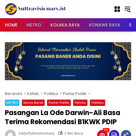
Langsung
ke
konten
HOME
METRO
KOLAKA RAYA
KONAWE RAYA
BU
Beranda
KANAL
Politika
Partai Politik
METRO
Muna Barat
Partai Politik
Pemilu
Politika
Pasangan La Ode Darwin-Ali Basa
Terima Rekomendasi B1KWK PDIP
513
EditorSultraVisionary
2 Min Baca