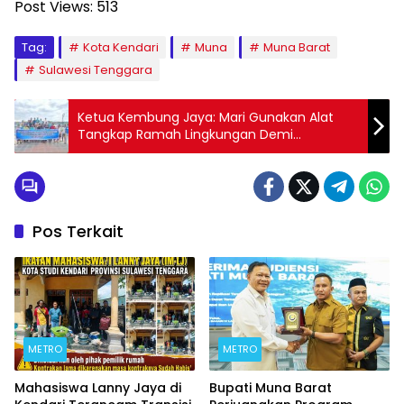
Post Views:
513
Tag:
Kota Kendari
Muna
Muna Barat
Sulawesi Tenggara
Ketua Kembung Jaya: Mari Gunakan Alat
Tangkap Ramah Lingkungan Demi
Kelangsungan Potensi Sumber Daya
Perikanan Laut
Pos Terkait
METRO
METRO
Mahasiswa Lanny Jaya di
Bupati Muna Barat