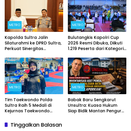
METRO
METRO
Kapolda Sultra Jalin
Bulutangkis Kapolri Cup
Silaturahmi ke DPRD Sultra,
2026 Resmi Dibuka, Diikuti
Perkuat Sinergitas
1.219 Peserta dari Kategori
Forkopimda untuk
Umum, Polri, dan Difabel
Kemajuan Daerah
METRO
METRO
Tim Taekwondo Polda
Babak Baru Sengkarut
Sultra Raih 5 Medali di
Unsultra: Kuasa Hukum
Kejurnas Taekwondo
Siap Bidik Mantan Pengurus
Kapolri Cup Ke-7 2026
Atas Dugaan Korupsi dan
Pemalsuan Akta
Tinggalkan Balasan