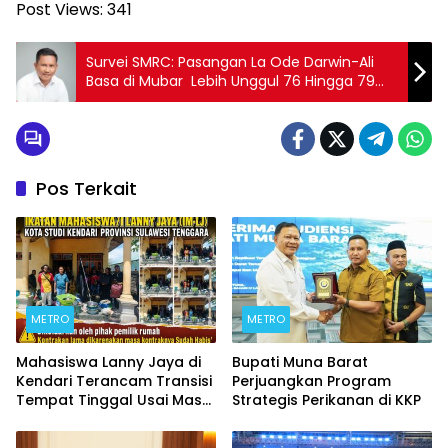
Post Views:
341
Survei SMRC: Pasangan La Ode Darwin-Ali
Basa di Mubar Lebih Unggul 76 Hingga 79
Persen
Pos Terkait
METRO
METRO
Mahasiswa Lanny Jaya di
Bupati Muna Barat
Kendari Terancam Transisi
Perjuangkan Program
Tempat Tinggal Usai Masa
Strategis Perikanan di KKP
Kontrakan Berakhir