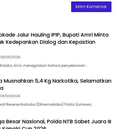
kade Jalur Hauling IPIP, Bupati Amri Minta
k Kedepankan Dialog dan Kepastian
08/05/2026
 Kolaka, Amri, menegaskan bahwa penyelesaian…
ra Musnahkan 5,4 Kg Narkotika, Selamatkan
wa
08/04/2026
orat Reserse Narkoba (Ditresnarkoba) Polda Sulawesi…
a Besar Nasional, Polda NTB Sabet Juara III
s Kapolri Cup 2026