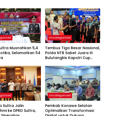
gorized
Uncategorized
ultra Musnahkan 5,4
Tembus Tiga Besar Nasional,
otika, Selamatkan 54
Polda NTB Sabet Juara III
wa
Bulutangkis Kapolri Cup
2026
gorized
Uncategorized
 Sultra Jalin
Pemkab Konawe Selatan
ahmi ke DPRD Sultra,
Optimalkan Transformasi
 Sinergitas
Digital untuk Dukung