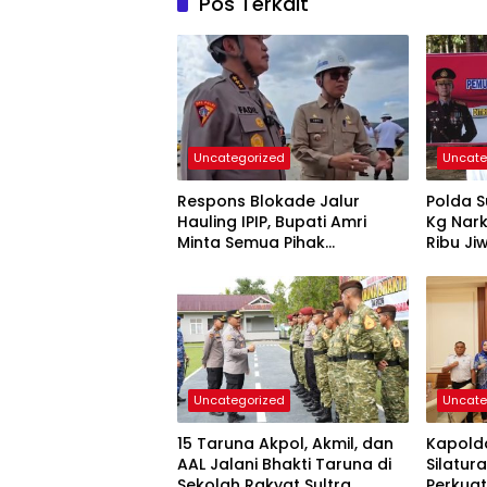
Pos Terkait
Uncategorized
Uncate
Respons Blokade Jalur
Polda S
Hauling IPIP, Bupati Amri
Kg Nark
Minta Semua Pihak
Ribu Ji
Kedepankan Dialog dan
Kepastian Hukum
Uncategorized
Uncate
15 Taruna Akpol, Akmil, dan
Kapolda
AAL Jalani Bhakti Taruna di
Silatur
Sekolah Rakyat Sultra,
Perkuat