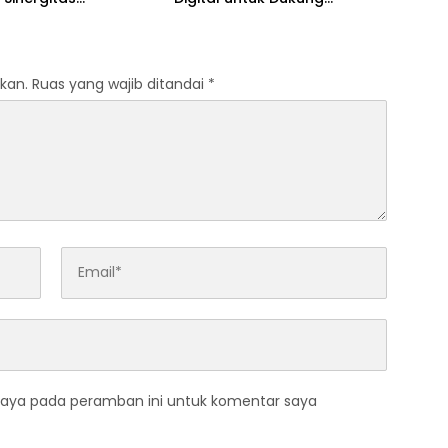
imda untuk Kemajuan
Program SETARA
kan.
Ruas yang wajib ditandai
*
saya pada peramban ini untuk komentar saya