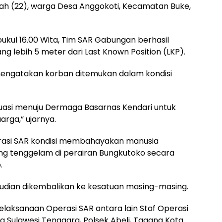
ah (22), warga Desa Anggokoti, Kecamatan Buke,
 pukul 16.00 Wita, Tim SAR Gabungan berhasil
 lebih 5 meter dari Last Known Position (LKP).
 mengatakan korban ditemukan dalam kondisi
kuasi menuju Dermaga Basarnas Kendari untuk
rga,” ujarnya.
asi SAR kondisi membahayakan manusia
g tenggelam di perairan Bungkutoko secara
.
mudian dikembalikan ke kesatuan masing-masing.
elaksanaan Operasi SAR antara lain Staf Operasi
da Sulawesi Tenggara, Polsek Abeli, Tagana Kota