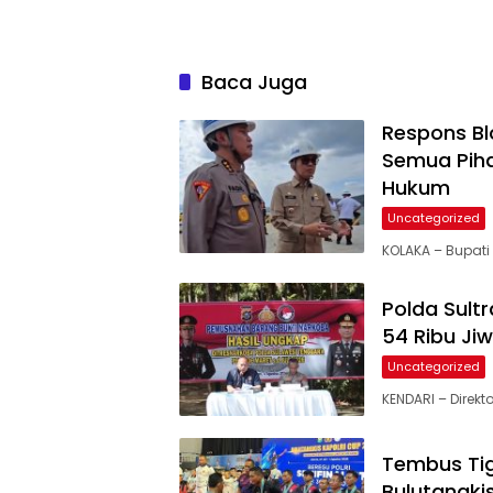
Baca Juga
Respons Blo
Semua Piha
Hukum
Uncategorized
KOLAKA – Bupati
Polda Sult
54 Ribu Ji
Uncategorized
KENDARI – Direkt
Tembus Tig
Bulutangki