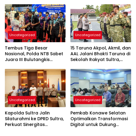
Kedepankan Dialog dan
Kepastian Hukum
Uncategorized
Uncategorized
Tembus Tiga Besar
15 Taruna Akpol, Akmil, dan
Nasional, Polda NTB Sabet
AAL Jalani Bhakti Taruna di
Juara III Bulutangkis
Sekolah Rakyat Sultra,
Kapolri Cup 2026
Tanamkan Disiplin dan
Nasionalisme
Uncategorized
Uncategorized
Kapolda Sultra Jalin
Pemkab Konawe Selatan
Silaturahmi ke DPRD Sultra,
Optimalkan Transformasi
Perkuat Sinergitas
Digital untuk Dukung
Forkopimda untuk
Program SETARA
Kemajuan Daerah