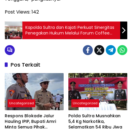
Post Views:
142
Kapolda Sultra dan Kajati Perkuat Sinergitas
Penegakan Hukum Melalui Forum Coffee
Morning
Pos Terkait
Uncategorized
Uncategorized
Respons Blokade Jalur
Polda Sultra Musnahkan
Hauling IPIP, Bupati Amri
5,4 Kg Narkotika,
Minta Semua Pihak
Selamatkan 54 Ribu Jiwa