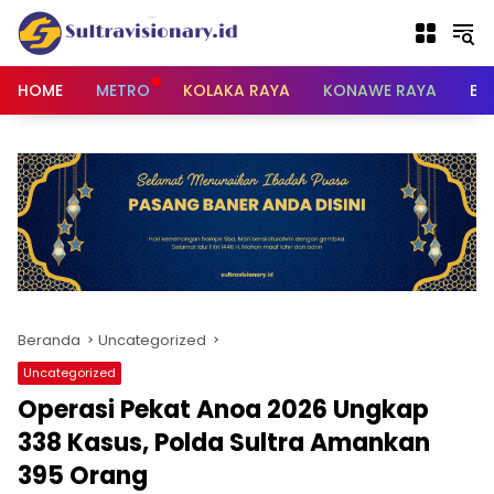
Langsung
ke
konten
HOME
METRO
KOLAKA RAYA
KONAWE RAYA
BU
Beranda
Uncategorized
Uncategorized
Operasi Pekat Anoa 2026 Ungkap
338 Kasus, Polda Sultra Amankan
395 Orang