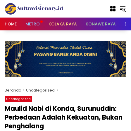
Langsung
ke
konten
HOME
METRO
KOLAKA RAYA
KONAWE RAYA
BU
Beranda
Uncategorized
Uncategorized
Maulid Nabi di Konda, Surunuddin:
Perbedaan Adalah Kekuatan, Bukan
Penghalang