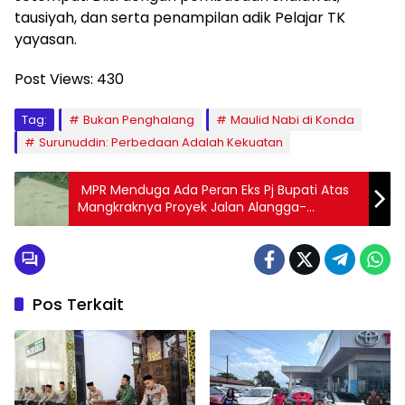
tausiyah, dan serta penampilan adik Pelajar TK
yayasan.
Post Views:
430
Tag:
Bukan Penghalang
Maulid Nabi di Konda
Surunuddin: Perbedaan Adalah Kekuatan
MPR Menduga Ada Peran Eks Pj Bupati Atas
Mangkraknya Proyek Jalan Alangga-
Tinanggea
Pos Terkait