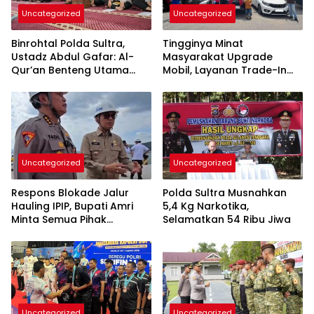
Uncategorized
Uncategorized
Binrohtal Polda Sultra,
Tingginya Minat
Ustadz Abdul Gafar: Al-
Masyarakat Upgrade
Qur’an Benteng Utama
Mobil, Layanan Trade-In
Cegah Judi, Miras, dan
Toyota Kebanjiran
Penyimpangan Sosial
Permintaan
Uncategorized
Uncategorized
Respons Blokade Jalur
Polda Sultra Musnahkan
Hauling IPIP, Bupati Amri
5,4 Kg Narkotika,
Minta Semua Pihak
Selamatkan 54 Ribu Jiwa
Kedepankan Dialog dan
Kepastian Hukum
Uncategorized
Uncategorized