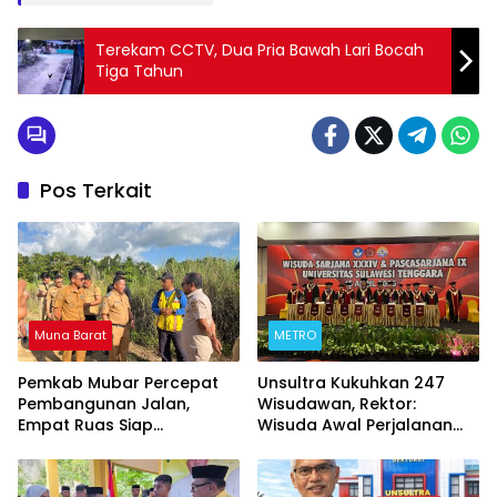
Terekam CCTV, Dua Pria Bawah Lari Bocah
Tiga Tahun
Pos Terkait
Muna Barat
METRO
Pemkab Mubar Percepat
‎Unsultra Kukuhkan 247
Pembangunan Jalan,
Wisudawan, Rektor:
Empat Ruas Siap
Wisuda Awal Perjalanan
Dikerjakan Tahun Ini
Menuju Masa Depan