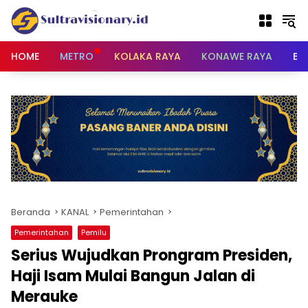
Langsung
ke
konten
HOME
METRO
KOLAKA RAYA
KONAWE RAYA
BU
Beranda
KANAL
Pemerintahan
Pemerintahan
Pemilu
Serius Wujudkan Prongram Presiden,
Haji Isam Mulai Bangun Jalan di
Merauke