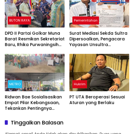
BUTON RAYA
Pemerintahan
DPD II Partai Golkar Muna
Surat Mediasi Sekda Sultra
Barat Resmikan Sekretariat
Dipersoalkan, Pengacara
Baru, Rhika Purwaningsih
Yayasan Unsultra
Target 11 Kursi DPRD
Singgung Tata Naskah
Pemerintahan, Sebut Ada
Cawe-Cawe Pemprov
METRO
Hukrim
‎Ridwan Bae Sosialisasikan
PT UTA Beroperasi Sesuai
Empat Pilar Kebangsaan,
Aturan yang Berlaku
Tekankan Pentingnya
Persatuan di Tengah
Keberagaman
Tinggalkan Balasan