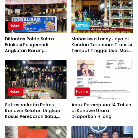
Hukrim
METRO
Ditlantas Polda Sultra
Mahasiswa Lanny Jaya di
Edukasi Pengemudi
Kendari Terancam Transisi
Angkutan Barang,
Tempat Tinggal Usai Masa
Tekankan Kelaikan
Kontrakan Berakhir
Kendaraan Demi
Keselamatan Berlalu Lintas
Hukrim
Hukrim
Satresnarkoba Polres
Anak Perempuan 14 Tahun
Konawe Selatan Ungkap
di Konawe Utara
Kasus Peredaran Sabu,
Dilaporkan Hilang
Satu Terduga Pengedar
Diamankan