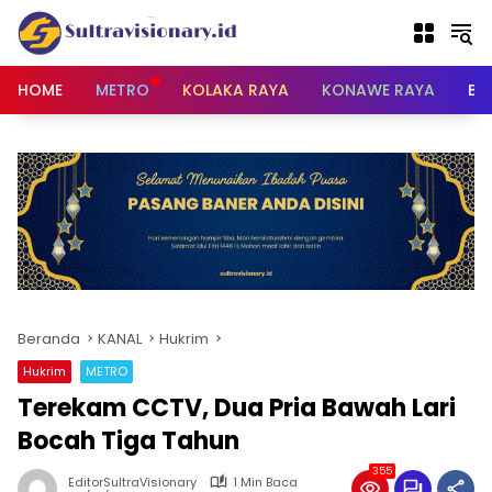
Langsung
ke
konten
HOME
METRO
KOLAKA RAYA
KONAWE RAYA
BU
Beranda
KANAL
Hukrim
Hukrim
METRO
Terekam CCTV, Dua Pria Bawah Lari
Bocah Tiga Tahun
355
EditorSultraVisionary
1 Min Baca