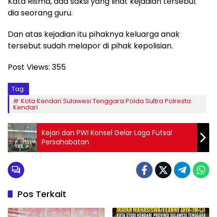
Kata Risma, ada saksi yang lihat kejadian tersebut
dia seorang guru.
Dan atas kejadian itu pihaknya keluarga anak
tersebut sudah melapor di pihak kepolisian.
Post Views:
355
Tag:
Kota Kendari Sulawesi Tenggara Polda Sultra Polresta
Kendari
Kejari dan PWI Konsel Gelar Laga Futsal
Persahabatan
Pos Terkait