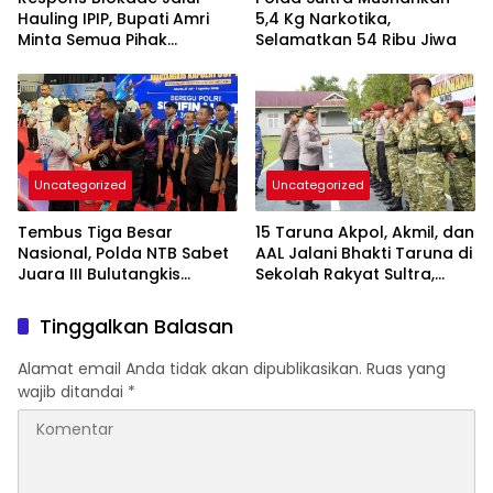
Hauling IPIP, Bupati Amri
5,4 Kg Narkotika,
Minta Semua Pihak
Selamatkan 54 Ribu Jiwa
Kedepankan Dialog dan
Kepastian Hukum
Uncategorized
Uncategorized
Tembus Tiga Besar
15 Taruna Akpol, Akmil, dan
Nasional, Polda NTB Sabet
AAL Jalani Bhakti Taruna di
Juara III Bulutangkis
Sekolah Rakyat Sultra,
Kapolri Cup 2026
Tanamkan Disiplin dan
Nasionalisme
Tinggalkan Balasan
Alamat email Anda tidak akan dipublikasikan.
Ruas yang
wajib ditandai
*