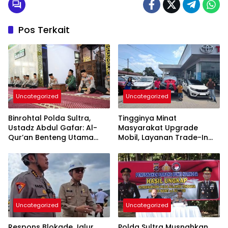
Pos Terkait
Uncategorized
Uncategorized
Binrohtal Polda Sultra,
Tingginya Minat
Ustadz Abdul Gafar: Al-
Masyarakat Upgrade
Qur’an Benteng Utama
Mobil, Layanan Trade-In
Cegah Judi, Miras, dan
Toyota Kebanjiran
Penyimpangan Sosial
Permintaan
Uncategorized
Uncategorized
Respons Blokade Jalur
Polda Sultra Musnahkan