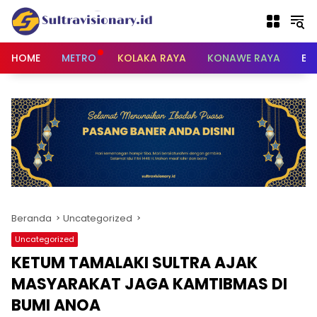
Langsung
ke
konten
HOME
METRO
KOLAKA RAYA
KONAWE RAYA
BU
Beranda
Uncategorized
Uncategorized
KETUM TAMALAKI SULTRA AJAK
MASYARAKAT JAGA KAMTIBMAS DI
BUMI ANOA