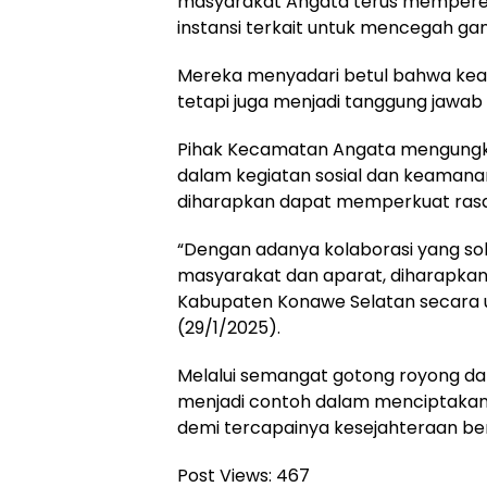
masyarakat Angata terus memperer
instansi terkait untuk mencegah g
Mereka menyadari betul bahwa kea
tetapi juga menjadi tanggung jawab 
Pihak Kecamatan Angata mengungka
dalam kegiatan sosial dan keamana
diharapkan dapat memperkuat rasa
“Dengan adanya kolaborasi yang so
masyarakat dan aparat, diharapkan
Kabupaten Konawe Selatan secara um
(29/1/2025).
Melalui semangat gotong royong d
menjadi contoh dalam menciptakan
demi tercapainya kesejahteraan b
Post Views:
467