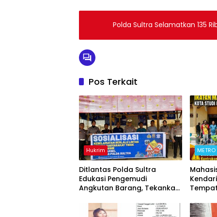
Polda Sultra Selamatkan 135 R
Pos Terkait
Hukrim
METRO
Ditlantas Polda Sultra
Mahasi
Edukasi Pengemudi
Kendari
Angkutan Barang, Tekankan
Tempat
Kelaikan Kendaraan Demi
Kontrak
Keselamatan Berlalu Lintas