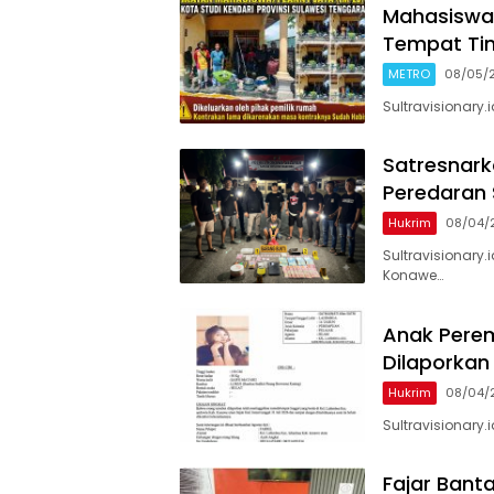
Mahasiswa 
Tempat Tin
METRO
08/05/
Sultravisionary
Satresnark
Peredaran
Hukrim
08/04/
Sultravisionary.
Konawe…
Anak Perem
Dilaporkan
Hukrim
08/04/
Sultravisionary
‎Fajar Bant