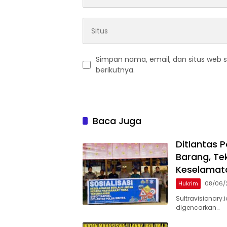
Simpan nama, email, dan situs web 
berikutnya.
Baca Juga
Ditlantas 
Barang, Te
Keselamata
Hukrim
08/06/
Sultravisionary.
digencarkan…