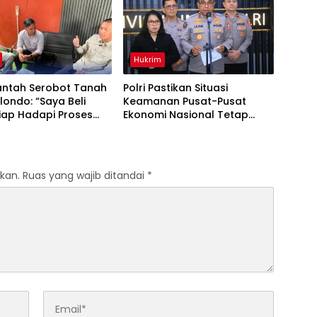
Hukrim
Bantah Serobot Tanah
Polri Pastikan Situasi
londo: “Saya Beli
Keamanan Pusat-Pusat
Siap Hadapi Proses
Ekonomi Nasional Tetap
”
Kondusif
kan.
Ruas yang wajib ditandai
*