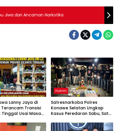
ibu Jiwa dari Ancaman Narkotika
Hukrim
swa Lanny Jaya di
Satresnarkoba Polres
 Terancam Transisi
Konawe Selatan Ungkap
 Tinggal Usai Masa
Kasus Peredaran Sabu, Satu
an Berakhir
Terduga Pengedar
Diamankan