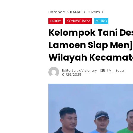
Beranda
KANAL
Hukrim
Hukrim
KONAWE RAYA
METRO
Kelompok Tani De
Lamoen Siap Men
Wilayah Kecamat
EditorSultraVisionary
1 Min Baca
01/29/2025