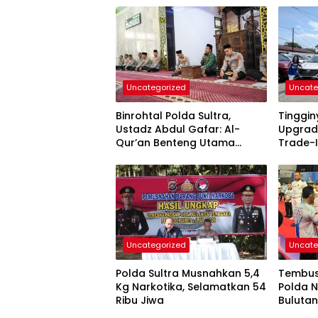
Uncategorized
Uncate
Binrohtal Polda Sultra,
Tinggi
Ustadz Abdul Gafar: Al-
Upgrad
Qur’an Benteng Utama
Trade-I
Cegah Judi, Miras, dan
Permin
Penyimpangan Sosial
Uncategorized
Uncate
Polda Sultra Musnahkan 5,4
Tembus 
Kg Narkotika, Selamatkan 54
Polda N
Ribu Jiwa
Bulutan
2026