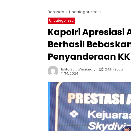
Beranda
Uncategorized
Uncategorized
Kapolri Apresiasi
Berhasil Bebaskan 
Penyanderaan K
EditorSultraVisionary
2 Min Baca
11/14/2024