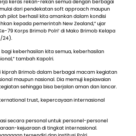
ri kerja keras rekan-rekan semua dengan berbagai
 mulai dari pendekatan soft approach maupun
ah pilot berhasil kita amankan dalam kondisi
rahkan kepada pemerintah New Zealand,” ujar
Ke-79 Korps Brimob Polri’ di Mako Brimob Kelapa
1/24).
f bagi keberhasilan kita semua, keberhasilan
ional,” tambah Kapolri.
iasi kiprah Brimob dalam berbagai macam kegiatan
ional maupun nasional. Dia memuji kepiawaian
iatan sehingga bisa berjalan aman dan lancar.
ernational trust, kepercayaan internasional
siasi secara personal untuk personel-personel
raan-kejuaraan di tingkat internasional.
nggaan tersendiri dan institusi Polri.