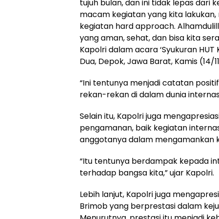
tujuh bulan, dan ini tidak lepas da
macam kegiatan yang kita lakukan,
kegiatan hard approach. Alhamdulill
yang aman, sehat, dan bisa kita se
Kapolri dalam acara ‘Syukuran HUT 
Dua, Depok, Jawa Barat, Kamis (14/1
“Ini tentunya menjadi catatan positi
rekan-rekan di dalam dunia internas
Selain itu, Kapolri juga mengapres
pengamanan, baik kegiatan internas
anggotanya dalam mengamankan keg
“Itu tentunya berdampak kepada int
terhadap bangsa kita,” ujar Kapolri.
Lebih lanjut, Kapolri juga mengapre
Brimob yang berprestasi dalam kejua
Menurutnya, prestasi itu menjadi keba