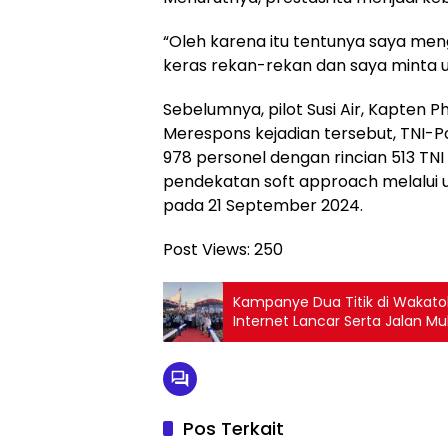
“Oleh karena itu tentunya saya men
keras rekan-rekan dan saya minta unt
Sebelumnya, pilot Susi Air, Kapten P
Merespons kejadian tersebut, TNI-P
978 personel dengan rincian 513 T
pendekatan soft approach melalui u
pada 21 September 2024.
Post Views:
250
Kampanye Dua Titik di Wakato
Internet Lancar Serta Jalan M
Pos Terkait