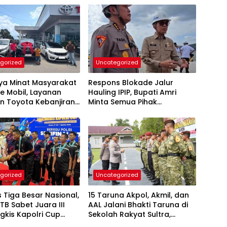
gorized
Uncategorized
nya Minat Masyarakat
Respons Blokade Jalur
e Mobil, Layanan
Hauling IPIP, Bupati Amri
n Toyota Kebanjiran
Minta Semua Pihak
taan
Kedepankan Dialog dan
Kepastian Hukum
gorized
Uncategorized
Tiga Besar Nasional,
15 Taruna Akpol, Akmil, dan
TB Sabet Juara III
AAL Jalani Bhakti Taruna di
gkis Kapolri Cup
Sekolah Rakyat Sultra,
Tanamkan Disiplin dan