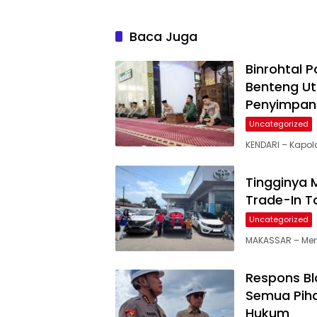
Baca Juga
Binrohtal P
Benteng Ut
Penyimpan
Uncategorized
KENDARI – Kapold
Tingginya 
Trade-In T
Uncategorized
MAKASSAR – Mema
Respons Blo
Semua Piha
Hukum