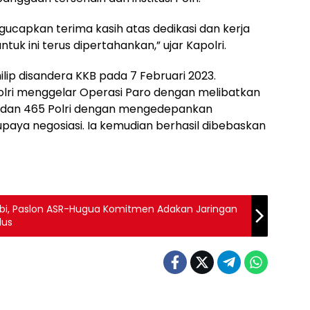
gucapkan terima kasih atas dedikasi dan kerja
uk ini terus dipertahankan,” ujar Kapolri.
hilip disandera KKB pada 7 Februari 2023.
olri menggelar Operasi Paro dengan melibatkan
NI dan 465 Polri dengan mengedepankan
paya negosiasi. Ia kemudian berhasil dibebaskan
bi, Paslon ASR-Hugua Komitmen Adakan Jaringan
ulus