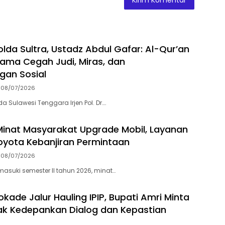
olda Sultra, Ustadz Abdul Gafar: Al-Qur’an
ama Cegah Judi, Miras, dan
gan Sosial
08/07/2026
a Sulawesi Tenggara Irjen Pol. Dr….
Minat Masyarakat Upgrade Mobil, Layanan
oyota Kebanjiran Permintaan
08/07/2026
suki semester II tahun 2026, minat…
kade Jalur Hauling IPIP, Bupati Amri Minta
k Kedepankan Dialog dan Kepastian