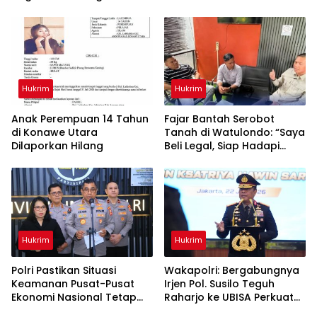
Tekankan Kelaikan
Satu Terduga Pengedar
Kendaraan Demi
Diamankan
Keselamatan Berlalu Lintas
Hukrim
Hukrim
Anak Perempuan 14 Tahun
‎Fajar Bantah Serobot
di Konawe Utara
Tanah di Watulondo: “Saya
Dilaporkan Hilang
Beli Legal, Siap Hadapi
Proses Hukum”
Hukrim
Hukrim
Polri Pastikan Situasi
Wakapolri: Bergabungnya
Keamanan Pusat-Pusat
Irjen Pol. Susilo Teguh
Ekonomi Nasional Tetap
Raharjo ke UBISA Perkuat
Kondusif
Jejaring Nasional Pusat