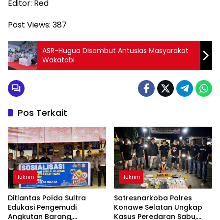
Editor: Red
Post Views:
387
ASR-Hugua Disambut Antusias Masyarakat
Wakatobi
Pos Terkait
Hukrim
Hukrim
Ditlantas Polda Sultra
Satresnarkoba Polres
Edukasi Pengemudi
Konawe Selatan Ungkap
Angkutan Barang,
Kasus Peredaran Sabu,