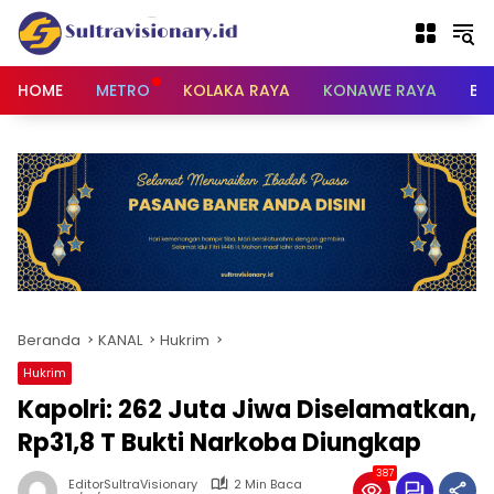
Langsung
ke
konten
HOME
METRO
KOLAKA RAYA
KONAWE RAYA
BU
Beranda
KANAL
Hukrim
Hukrim
Kapolri: 262 Juta Jiwa Diselamatkan,
Rp31,8 T Bukti Narkoba Diungkap
387
EditorSultraVisionary
2 Min Baca