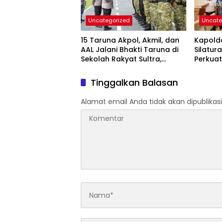
Uncategorized
Uncate
15 Taruna Akpol, Akmil, dan
Kapolda
AAL Jalani Bhakti Taruna di
Silatur
Sekolah Rakyat Sultra,
Perkuat
Tanamkan Disiplin dan
Forkop
Nasionalisme
Daerah
Tinggalkan Balasan
Alamat email Anda tidak akan dipublikasi