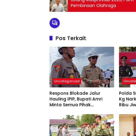
Pembinaan Olahraga
Pos Terkait
Uncategorized
Uncate
Respons Blokade Jalur
Polda S
Hauling IPIP, Bupati Amri
Kg Nark
Minta Semua Pihak
Ribu Ji
Kedepankan Dialog dan
Kepastian Hukum