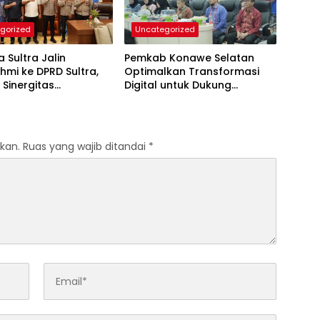
gorized
Uncategorized
 Sultra Jalin
Pemkab Konawe Selatan
ahmi ke DPRD Sultra,
Optimalkan Transformasi
 Sinergitas
Digital untuk Dukung
imda untuk Kemajuan
Program SETARA
kan.
Ruas yang wajib ditandai
*