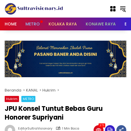
Langsung
ke
konten
HOME
METRO
KOLAKA RAYA
KONAWE RAYA
BU
Beranda
KANAL
Hukrim
Hukrim
METRO
JPU Konsel Tuntut Bebas Guru
Honorer Supriyani
373
EditorSultraVisionary
1 Min Baca