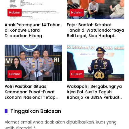
Hukrim
Hukrim
Anak Perempuan 14 Tahun
‎Fajar Bantah Serobot
di Konawe Utara
Tanah di Watulondo: “Saya
Dilaporkan Hilang
Beli Legal, Siap Hadapi
Proses Hukum”
Hukrim
Hukrim
Polri Pastikan Situasi
Wakapolri: Bergabungnya
Keamanan Pusat-Pusat
Irjen Pol. Susilo Teguh
Ekonomi Nasional Tetap
Raharjo ke UBISA Perkuat
Kondusif
Jejaring Nasional Pusat
Studi Kepolisian
Tinggalkan Balasan
Alamat email Anda tidak akan dipublikasikan.
Ruas yang
wajib ditandai
*