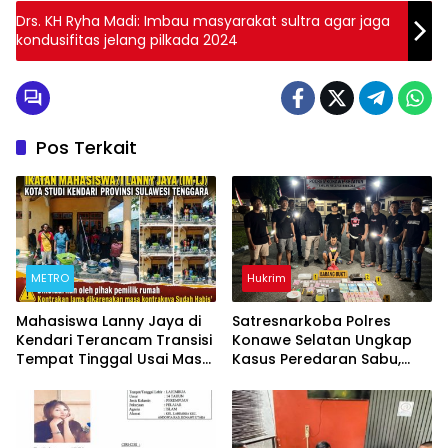
Drs. KH Ryha Madi: Imbau masyarakat sultra agar jaga
kondusifitas jelang pilkada 2024
Pos Terkait
METRO
Hukrim
Mahasiswa Lanny Jaya di
Satresnarkoba Polres
Kendari Terancam Transisi
Konawe Selatan Ungkap
Tempat Tinggal Usai Masa
Kasus Peredaran Sabu,
Kontrakan Berakhir
Satu Terduga Pengedar
Diamankan