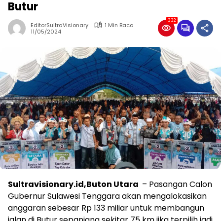
Butur
332
EditorSultraVisionary
1 Min Baca
11/05/2024
Sultravisionary.id,Buton Utara
– Pasangan Calon
Gubernur Sulawesi Tenggara akan mengalokasikan
anggaran sebesar Rp 133 miliar untuk membangun
jalan di Butur sepanjang sekitar 75 km jika terpilih jadi