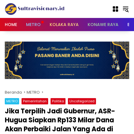
Langsung
ke
konten
HOME
METRO
KOLAKA RAYA
KONAWE RAYA
BU
Beranda
METRO
METRO
Pemerintahan
Politika
Uncategorized
Jika Terpilih Jadi Gubernur, ASR-
Hugua Siapkan Rp133 Milar Dana
Akan Perbaiki Jalan Yang Ada di