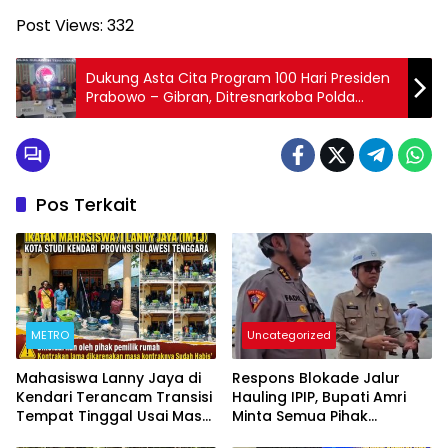
Post Views:
332
Dukung Asta Cita Program 100 Hari Presiden
Prabowo – Gibran, Ditresnarkoba Polda
Sultra Ungkap Kasus Narkoba Lintas Provinsi
Pos Terkait
METRO
Uncategorized
Mahasiswa Lanny Jaya di
Respons Blokade Jalur
Kendari Terancam Transisi
Hauling IPIP, Bupati Amri
Tempat Tinggal Usai Masa
Minta Semua Pihak
Kontrakan Berakhir
Kedepankan Dialog dan