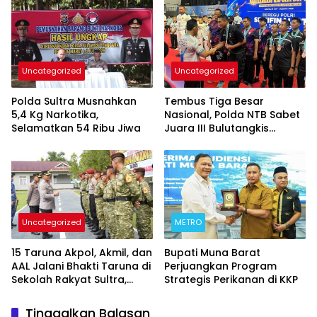
Kepastian Hukum
Uncategorized
Uncategorized
Polda Sultra Musnahkan
Tembus Tiga Besar
5,4 Kg Narkotika,
Nasional, Polda NTB Sabet
Selamatkan 54 Ribu Jiwa
Juara III Bulutangkis
Kapolri Cup 2026
Uncategorized
METRO
15 Taruna Akpol, Akmil, dan
Bupati Muna Barat
AAL Jalani Bhakti Taruna di
Perjuangkan Program
Sekolah Rakyat Sultra,
Strategis Perikanan di KKP
Tanamkan Disiplin dan
Nasionalisme
Tinggalkan Balasan