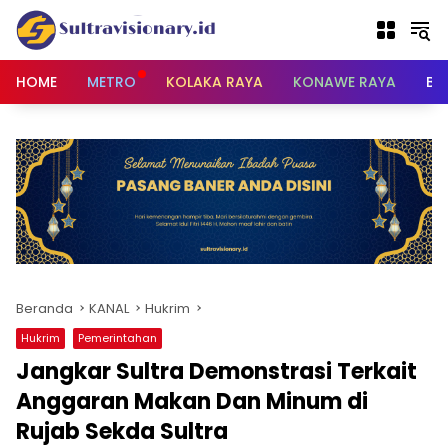
Langsung
ke
konten
HOME
METRO
KOLAKA RAYA
KONAWE RAYA
BU
Beranda
KANAL
Hukrim
Hukrim
Pemerintahan
Jangkar Sultra Demonstrasi Terkait
Anggaran Makan Dan Minum di
Rujab Sekda Sultra