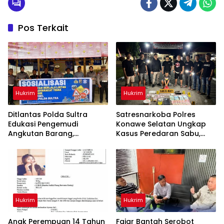
Pos Terkait
Hukrim
Hukrim
Ditlantas Polda Sultra
Satresnarkoba Polres
Edukasi Pengemudi
Konawe Selatan Ungkap
Angkutan Barang,
Kasus Peredaran Sabu,
Tekankan Kelaikan
Satu Terduga Pengedar
Kendaraan Demi
Diamankan
Keselamatan Berlalu Lintas
Hukrim
Hukrim
Anak Perempuan 14 Tahun
‎Fajar Bantah Serobot