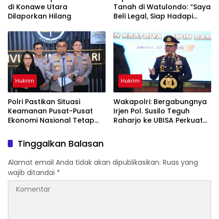
di Konawe Utara
Tanah di Watulondo: “Saya
Dilaporkan Hilang
Beli Legal, Siap Hadapi
Proses Hukum”
Hukrim
Hukrim
Polri Pastikan Situasi
Wakapolri: Bergabungnya
Keamanan Pusat-Pusat
Irjen Pol. Susilo Teguh
Ekonomi Nasional Tetap
Raharjo ke UBISA Perkuat
Kondusif
Jejaring Nasional Pusat
Studi Kepolisian
Tinggalkan Balasan
Alamat email Anda tidak akan dipublikasikan.
Ruas yang
wajib ditandai
*