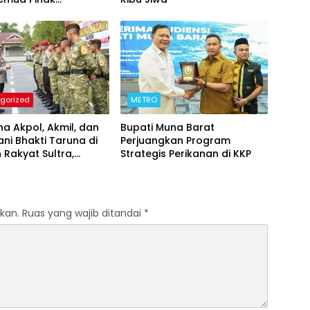
nkan Dialog dan
ian Hukum
gorized
METRO
na Akpol, Akmil, dan
Bupati Muna Barat
ani Bhakti Taruna di
Perjuangkan Program
 Rakyat Sultra,
Strategis Perikanan di KKP
n Disiplin dan
alisme
kan.
Ruas yang wajib ditandai
*