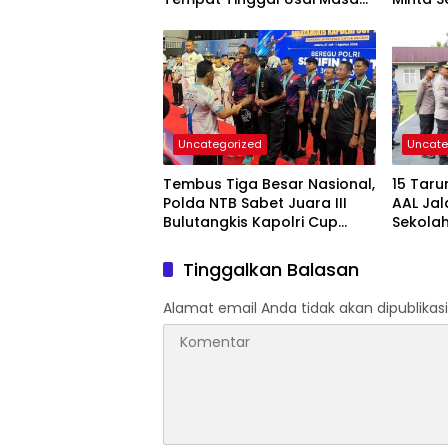
Kontrakan Berakhir
Kedepa
Kepast
Uncategorized
Uncate
Tembus Tiga Besar Nasional,
15 Taru
Polda NTB Sabet Juara III
AAL Jal
Bulutangkis Kapolri Cup
Sekolah
2026
Tanamka
Nasion
Tinggalkan Balasan
Alamat email Anda tidak akan dipublikasi