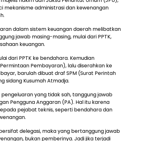
majelis hakim dan Jaksa Penuntut Umum (JPU),
ci mekanisme administrasi dan kewenangan
h.
garan dalam sistem keuangan daerah melibatkan
ggung jawab masing-masing, mulai dari PPTK,
usahaan keuangan.
lai dari PPTK ke bendahara. Kemudian
Permintaan Pembayaran), lalu diserahkan ke
ibayar, barulah dibuat draf SPM (Surat Perintah
uang sidang Kusumah Atmadja.
 pengeluaran yang tidak sah, tanggung jawab
ngan Pengguna Anggaran (PA). Hal itu karena
epada pejabat teknis, seperti bendahara dan
ewenangan.
bersifat delegasi, maka yang bertanggung jawab
angan, bukan pemberinya. Jadi jika terjadi