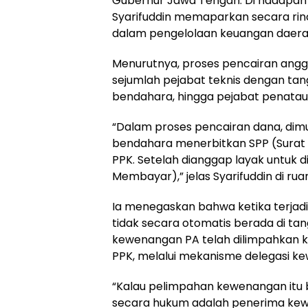
Gubernur Jawa Tengah. Di hadapan 
Syarifuddin memaparkan secara rin
dalam pengelolaan keuangan daera
Menurutnya, proses pencairan ang
sejumlah pejabat teknis dengan tan
bendahara, hingga pejabat penata
“Dalam proses pencairan dana, dimu
bendahara menerbitkan SPP (Surat 
PPK. Setelah dianggap layak untuk d
Membayar),” jelas Syarifuddin di r
Ia menegaskan bahwa ketika terjadi
tidak secara otomatis berada di ta
kewenangan PA telah dilimpahkan k
PPK, melalui mekanisme delegasi k
“Kalau pelimpahan kewenangan itu 
secara hukum adalah penerima kewen