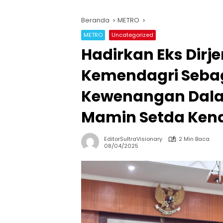
Beranda
METRO
METRO
Uncategorized
Hadirkan Eks Dirj
Kemendagri Sebag
Kewenangan Dala
Mamin Setda Kend
EditorSultraVisionary
2 Min Baca
08/04/2025