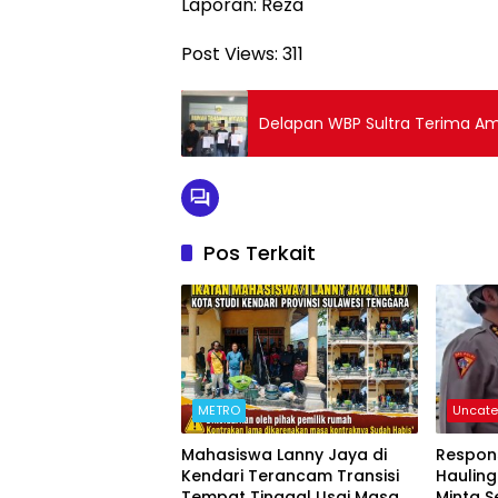
Laporan: Reza
Post Views:
311
Delapan WBP Sultra Terima Am
Pos Terkait
METRO
Uncate
Mahasiswa Lanny Jaya di
Respon
Kendari Terancam Transisi
Hauling
Tempat Tinggal Usai Masa
Minta 