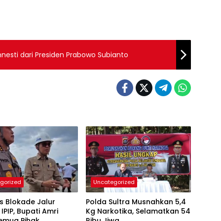
nesti dari Presiden Prabowo Subianto
gorized
Uncategorized
s Blokade Jalur
Polda Sultra Musnahkan 5,4
 IPIP, Bupati Amri
Kg Narkotika, Selamatkan 54
Semua Pihak
Ribu Jiwa